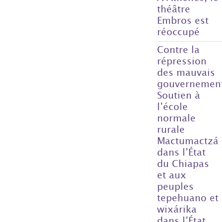
théâtre
Embros est
réoccupé
Contre la
répression
des mauvais
gouvernemen
Soutien à
l’école
normale
rurale
Mactumactzá
dans l’État
du Chiapas
et aux
peuples
tepehuano et
wixárika
dans l’État