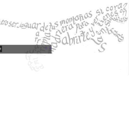
a
b
e