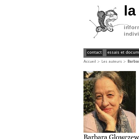
la
infor
indiv
contact
essais et docum
Accueil
> Les auteurs >
Barba
Barbara Glowczew