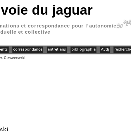
 voie du jaguar
mations et correspondance pour l’autonomie
iduelle et collective
ents
correspondance
entretiens
bibliographie
Avdj
recherch
ra Glowczewski
ski