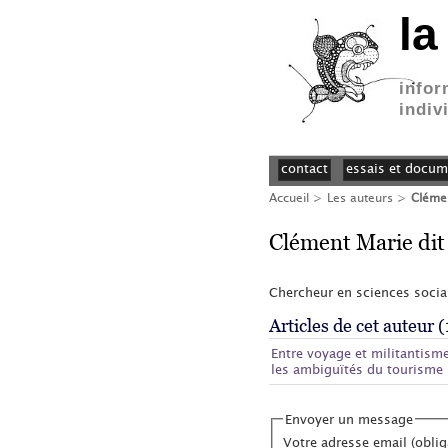
la
infor
indiv
contact
essais et docum
Accueil
> Les auteurs >
Clémen
Clément Marie dit
Chercheur en sciences socia
Articles de cet auteur (
Entre voyage et militantisme
les ambiguïtés du tourisme 
Envoyer un message
Votre adresse email (oblig