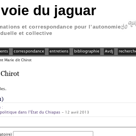
 voie du jaguar
mations et correspondance pour l’autonomie
iduelle et collective
ents
correspondance
entretiens
bibliographie
Avdj
recherch
t Marie dit Chirot
 Chirot
les.
1)
 :
politique dans l’État du Chiapas
- 12 avril 2013
atoire)