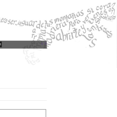
a
b
e