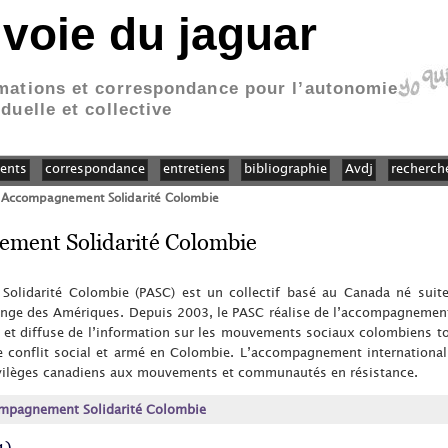
 voie du jaguar
mations et correspondance pour l’autonomie
iduelle et collective
ents
correspondance
entretiens
bibliographie
Avdj
recherch
t Accompagnement Solidarité Colombie
ement Solidarité Colombie
olidarité Colombie (PASC) est un collectif basé au Canada né suit
hange des Amériques. Depuis 2003, le PASC réalise de l’accompagneme
et diffuse de l’information sur les mouvements sociaux colombiens to
e conflit social et armé en Colombie. L’accompagnement international
ivilèges canadiens aux mouvements et communautés en résistance.
ompagnement Solidarité Colombie
1)