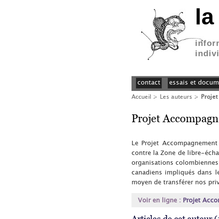
la
infor
indiv
contact
essais et docum
Accueil
> Les auteurs >
Proje
Projet Accompagn
Le Projet Accompagnement S
contre la Zone de libre-éc
organisations colombiennes 
canadiens impliqués dans l
moyen de transférer nos pr
Voir en ligne :
Projet Acc
Articles de cet auteur (