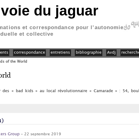
 voie du jaguar
mations et correspondance pour l’autonomie
iduelle et collective
ents
correspondance
entretiens
bibliographie
Avdj
recherch
ds of the World
orld
er des « bad kids » au local révolutionnaire « Camarade » : 54, bo
1)
kers Group
- 22 septembre 2019