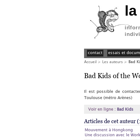
la
infor
indiv
contact
essais et docum
Accueil
> Les auteurs >
Bad Ki
Bad Kids of the W
Il est possible de contact
Toulouse (métro Arènes)
Voir en ligne :
Bad Kids
Articles de cet auteur (
Mouvement à Hongkong
Une discussion avec le Wor