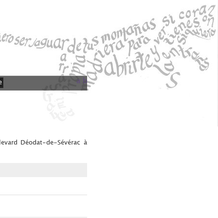
a
b
e
ulevard Déodat-de-Sévérac à