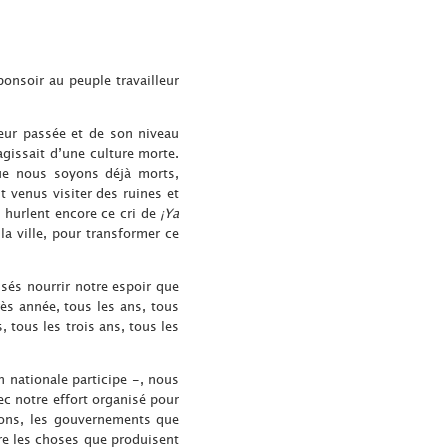
onsoir au peuple travailleur
eur passée et de son niveau
agissait d’une culture morte.
ue nous soyons déjà morts,
 venus visiter des ruines et
t hurlent encore ce cri de
¡Ya
la ville, pour transformer ce
sés nourrir notre espoir que
s année, tous les ans, tous
 tous les trois ans, tous les
 nationale participe -, nous
c notre effort organisé pour
yons, les gouvernements que
re les choses que produisent