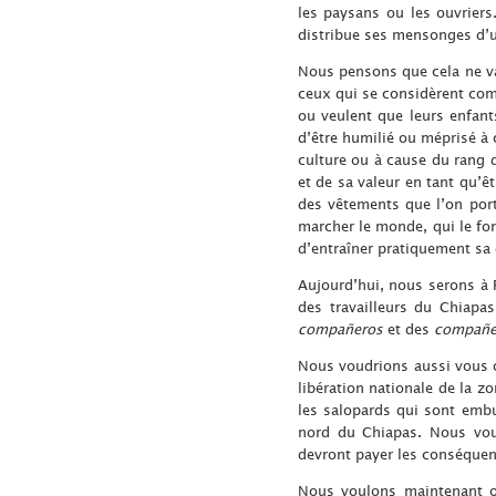
les paysans ou les ouvriers
distribue ses mensonges d’u
Nous pensons que cela ne va
ceux qui se considèrent co
ou veulent que leurs enfant
d’être humilié ou méprisé à 
culture ou à cause du rang q
et de sa valeur en tant qu’
des vêtements que l’on port
marcher le monde, qui le fon
d’entraîner pratiquement sa 
Aujourd’hui, nous serons à P
des travailleurs du Chiapa
compañeros
et des
compañe
Nous voudrions aussi vous 
libération nationale de la 
les salopards qui sont embu
nord du Chiapas. Nous voul
devront payer les conséquenc
Nous voulons maintenant of