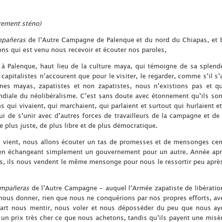
rement sténo)
pañeras
de l’Autre Campagne de Palenque et du nord du Chiapas, et b
ons qui est venu nous recevoir et écouter nos paroles,
 à Palenque, haut lieu de la culture maya, qui témoigne de sa splend
 capitalistes n’accourent que pour le visiter, le regarder, comme s’il s’
es mayas, zapatistes et non zapatistes, nous n’existions pas et q
ndiale du néolibéralisme. C’est sans doute avec étonnement qu’ils sont
s qui vivaient, qui marchaient, qui parlaient et surtout qui hurlaient e
i de s’unir avec d’autres forces de travailleurs de la campagne et de 
plus juste, de plus libre et de plus démocratique.
i vient, nous allons écouter un tas de promesses et de mensonges cen
 en échangeant simplement un gouvernement pour un autre. Année aprè
ans, ils nous vendent le même mensonge pour nous le ressortir peu après,
mpañeras
de l’Autre Campagne - auquel l’Armée zapatiste de libération
nous donner, rien que nous ne conquérions par nos propres efforts, ave
part nous mentir, nous voler et nous déposséder du peu que nous a
un prix très cher ce que nous achetons, tandis qu’ils payent une misè