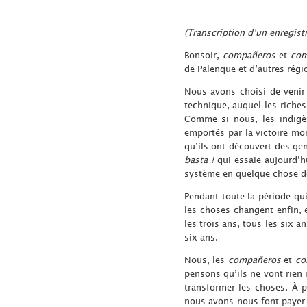
(Transcription d’un enregist
Bonsoir,
compañeros
et
com
de Palenque et d’autres régi
Nous avons choisi de venir
technique, auquel les riches
Comme si nous, les indigèn
emportés par la victoire mo
qu’ils ont découvert des gen
basta !
qui essaie aujourd’hu
système en quelque chose de 
Pendant toute la période qu
les choses changent enfin,
les trois ans, tous les six 
six ans.
Nous, les
compañeros
et
co
pensons qu’ils ne vont rien 
transformer les choses. À 
nous avons nous font payer 