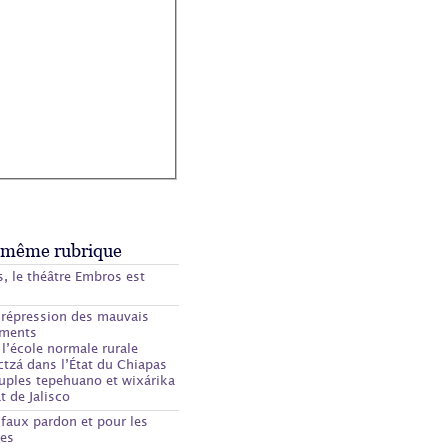
 même rubrique
, le théâtre Embros est
 répression des mauvais
ments
 l’école normale rurale
zá dans l’État du Chiapas
uples tepehuano et wixárika
t de Jalisco
 faux pardon et pour les
es