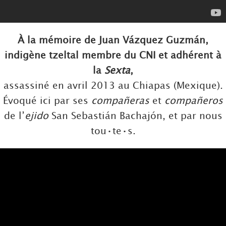
À la mémoire de Juan Vázquez Guzmán,
indigène tzeltal membre du CNI et adhérent à
la
Sexta
,
assassiné en avril 2013 au Chiapas (Mexique).
Évoqué ici par ses
compañeras
et
compañeros
de l’
ejido
San Sebastián Bachajón, et par nous
tou•te•s.