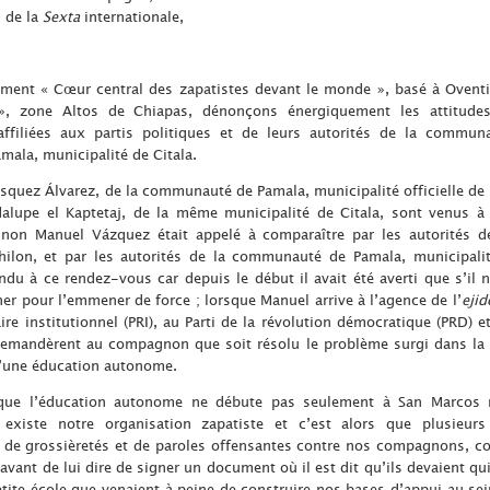
 de la
Sexta
internationale,
ent « Cœur central des zapatistes devant le monde », basé à Oventik
 », zone Altos de Chiapas, dénonçons énergiquement les attitudes 
ffiliées aux partis politiques et de leurs autorités de la commun
amala, municipalité de Citala.
ez Álvarez, de la communauté de Pamala, municipalité officielle de 
upe el Kaptetaj, de la même municipalité de Citala, sont venus à 
on Manuel Vázquez était appelé à comparaître par les autorités de
Chilon, et par les autorités de la communauté de Pamala, municipalité
u à ce rendez-vous car depuis le début il avait été averti que s’il 
cher pour l’emmener de force ; lorsque Manuel arrive à l’agence de l’
ejid
aire institutionnel (PRI), au Parti de la révolution démocratique (PRD) 
 demandèrent au compagnon que soit résolu le problème surgi dans 
 d’une éducation autonome.
ue l’éducation autonome ne débute pas seulement à San Marcos m
iste notre organisation zapatiste et c’est alors que plusieurs
de grossièretés et de paroles offensantes contre nos compagnons, con
vant de lui dire de signer un document où il est dit qu’ils devaient qui
petite école que venaient à peine de construire nos bases d’appui au sei