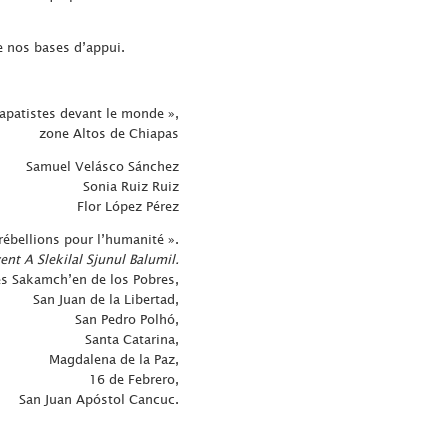
e nos bases d’appui.
apatistes devant le monde »,
zone Altos de Chiapas
Samuel Velásco Sánchez
Sonia Ruiz Ruiz
Flor López Pérez
rébellions pour l’humanité ».
ent A Slekilal Sjunul Balumil.
s Sakamch’en de los Pobres,
San Juan de la Libertad,
San Pedro Polhó,
Santa Catarina,
Magdalena de la Paz,
16 de Febrero,
San Juan Apóstol Cancuc.