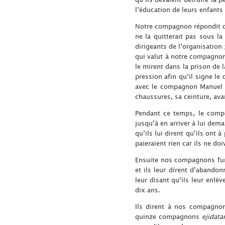
l’éducation de leurs enfants
Notre compagnon répondit qu’
ne la quitterait pas sous la
dirigeants de l’organisation
qui valut à notre compagnon 
le mirent dans la prison de 
pression afin qu’il signe l
avec le compagnon Manuel et
chaussures, sa ceinture, ava
Pendant ce temps, le compa
jusqu’à en arriver à lui dem
qu’ils lui dirent qu’ils ont
paieraient rien car ils ne d
Ensuite nos compagnons fure
et ils leur dirent d’abandon
leur disant qu’ils leur enlè
dix ans.
Ils dirent à nos compagnon
quinze compagnons
ejidata