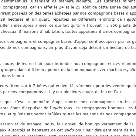
 gentiment ils le feraient de manière violente. Ces autorités miren
os compagnons, car en effet le 24 et le 25 août de cette année des aut
 prirent possession des terres achetées par nos compagnons bases d’app
 29 hectares et un quart, réparties en différents endroits de l’
ejido
ller année après année, ce qui fait qu’on y trouvait : 5 850 plants 
6 chevaux, 3 maisons d’habitation, toutes appartenant à nos compagnon
nos compagnons et compagnes bases d’appui sont occupées par les gens
pas
de nos compagnons, en plus d’avoir déjà détruit un hectare de ba
rs coups de feu en l’air pour intimider nos compagnons et des réunion
en groupes dans différents points de la communauté avec machettes, bât
d dans la nuit.
urs firent sortir 7 bêtes qui étaient là, sûrement pour les vendre quel
es par nos compagnons et il y eut plusieurs coups de feu en l’air.
rent que c’est la première étape contre nos compagnons en les d
ante étant d’expulser de l’
ejido
tous les compagnons hommes, les f
rtis, et qu’ensuite seront brûlées toutes les maisons de nos compagnon
gression et de menace, nous, le Conseil de bon gouvernement de la
 aux autorités et habitants de cet
ejido
pour leur dire gentiment de ne 
insi que de respecter leurs possessions, car ils sont aussi des hab