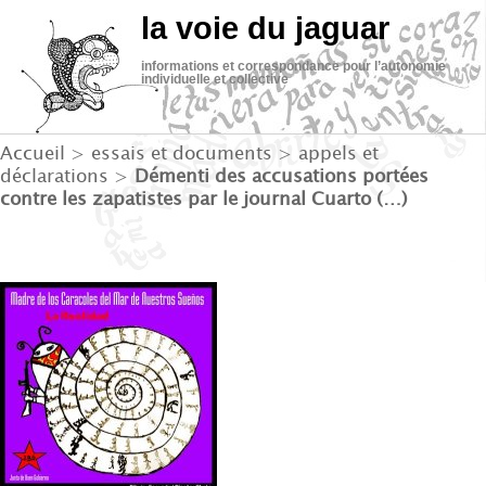
la voie du jaguar
informations et correspondance pour l’autonomie
individuelle et collective
Accueil
>
essais et documents
>
appels et
déclarations
>
Démenti des accusations portées
contre les zapatistes par le journal Cuarto (…)