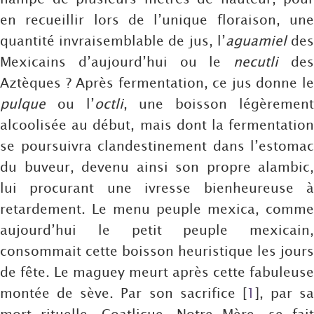
en recueillir lors de l’unique floraison, une
quantité invraisemblable de jus, l’
aguamiel
de
Mexicains d’aujourd’hui ou le
necutli
de
Aztèques ? Après fermentation, ce jus donne le
pulque
ou l’
octli
, une boisson légèremen
alcoolisée au début, mais dont la fermentation
se poursuivra clandestinement dans l’estomac
du buveur, devenu ainsi son propre alambic,
lui procurant une ivresse bienheureuse à
retardement. Le menu peuple mexica, comme
aujourd’hui le petit peuple mexicain,
consommait cette boisson heuristique les jours
de fête. Le maguey meurt après cette fabuleuse
montée de sève. Par son sacrifice
[
1
]
, par sa
mort rituelle, Coatlicue, Notre Mère, se fait