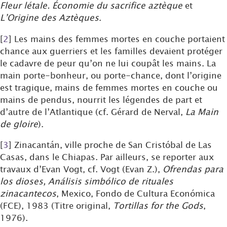
Fleur létale. Économie du sacrifice aztèque
et
L’Origine des Aztèques
.
[
2
]
Les mains des femmes mortes en couche portaient
chance aux guerriers et les familles devaient protéger
le cadavre de peur qu’on ne lui coupât les mains. La
main porte-bonheur, ou porte-chance, dont l’origine
est tragique, mains de femmes mortes en couche ou
mains de pendus, nourrit les légendes de part et
d’autre de l’Atlantique (cf. Gérard de Nerval,
La Main
de gloire
).
[
3
]
Zinacantán, ville proche de San Cristóbal de Las
Casas, dans le Chiapas. Par ailleurs, se reporter aux
travaux d’Evan Vogt, cf. Vogt (Evan Z.),
Ofrendas para
los dioses, Análisis simbólico de rituales
zinacantecos
, Mexico, Fondo de Cultura Económica
(FCE), 1983 (Titre original,
Tortillas for the Gods
,
1976).