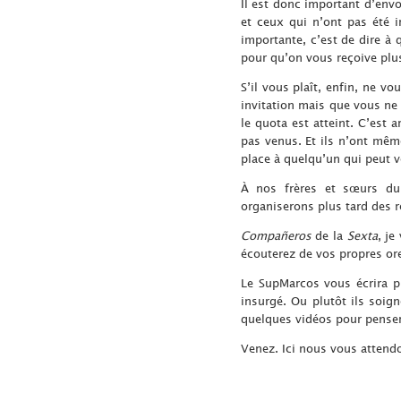
Il est donc important d’envo
et ceux qui n’ont pas été 
importante, c’est de dire à
pour qu’on vous reçoive plu
S’il vous plaît, enfin, ne v
invitation mais que vous ne 
le quota est atteint. C’est 
pas venus. Et ils n’ont même 
place à quelqu’un qui peut v
À nos frères et sœurs du
organiserons plus tard des r
Compañeros
de la
Sexta
, je
écouterez de vos propres orei
Le SupMarcos vous écrira pl
insurgé. Ou plutôt ils soig
quelques vidéos pour penser 
Venez. Ici nous vous attend