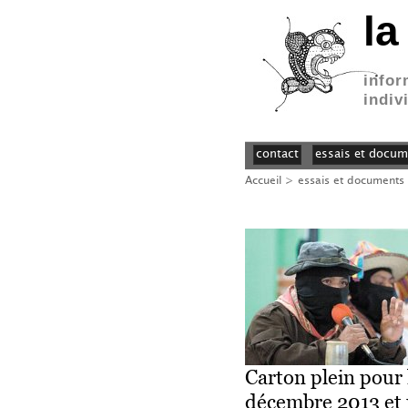
la
infor
indiv
contact
essais et docum
Accueil
>
essais et documents
Carton plein pour 
décembre 2013 et 