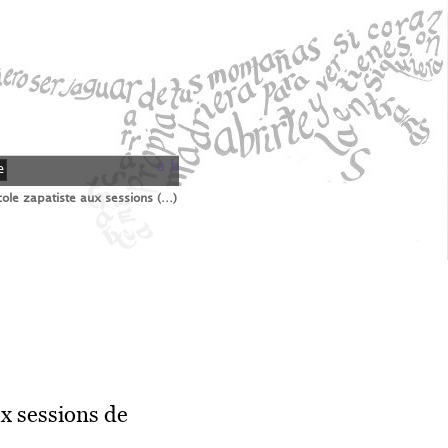
a
b
e
cole zapatiste aux sessions (…)
ux sessions de