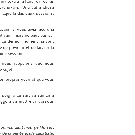
vité•e à le faire, car celles
révenu•e•s. Une autre chose
 laquelle des deux sessions,
évenir si vous avez reçu une
it venir mais ne peut pas car
 et au dernier moment ne sont
e de prévenir et de laisser la
aine session.
, nous rappelons que nous
 sujet.
 vos propres yeux et que vous
 soigne au service sanitaire
suggéré de mettre ci-dessous
ommandant insurgé Moisés,
r de la petite école zapatiste.