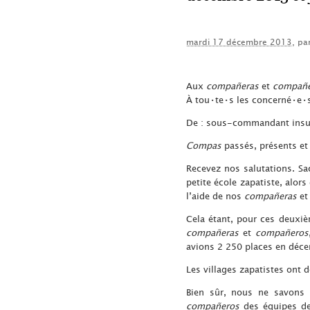
mardi 17 décembre 2013
, pa
Aux
compañeras
et
compañe
À tou•te•s les concerné•e•
De : sous-commandant insu
Compas
passés, présents et 
Recevez nos salutations. Sa
petite école zapatiste, alor
l’aide de nos
compañeras
e
Cela étant, pour ces deuxi
compañeras
et
compañeros
avions 2 250 places en déce
Les villages zapatistes ont 
Bien sûr, nous ne savons 
compañeros
des équipes d