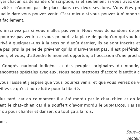
yer chacun sa demande d’inscription, si et seulement si vous avez été in
invité•e n’auront pas de place dans ces deux sessions. Vous êtes p
 quelle date vous pouvez venir. C’est mieux si vous pouvez à n’importe
s facilement.
ous inscrivez pas si vous n’allez pas venir. Nous vous demandons de pr
pourrez pas venir, car vous prendriez la place de quelqu’un qui voudra
arrivé à quelques-uns à la session d’août dernier, ils se sont inscrits
pas pris la peine de prévenir qu’ils n’arriveraient pas. Il est préférabl
enir, et vous, d’attendre le moment opportun, à l’occasion d’une proch
 Congrès national indigène et des peuples originaires du monde
encontres spéciales avec eux. Nous nous mettrons d’accord bientôt à ce
 vous laisse et j’espère que vous pourrez venir, et que vous verrez de
lles ce qu’est notre lutte pour la liberté.
us tard, car en ce moment il a été mordu par le chat-chien et on le
nent le chat-chien car il a souffert d’avoir mordu le SupMarcos. J’ai 
ou pour chanter et danser, ou tout ça à la fois.
ons.
Sous-c
recteu