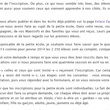
 de l’inscription. De plus, ce qui nous semble très bien, des élève
nt aussi pour soutenir ceux qui viennent apprendre à nos côtés. Ils 
ous allons publier et dans les écrits déjà publiés sur la page
Enlace Za
ue nous avons faite au sujet de la petite école. Dans cette revue, vou
mpagnés, de vos
Maestr@s
et des familles qui vous ont reçus. Leurs pa
essions et de leurs regards sur les premiers élèves.
sponsable de la petite école, je souhaite vous faire savoir que le quo
013 comme pour janvier 2014 les 2 250 élèves sont au complet,
compañ
é votre demande à temps et que vous vous êtes bien inscrits dans les rè
allons voir si nous pouvons faire une quatrième session en avril ou en
s celles et ceux qui sont invité•e•s reçoivent l’inscription. Car cert
s y avoir été invité•e•s. Les étapes sont les suivantes : vous envoy
itation, puis vous répondez avec le formulaire, et on vous renvoie votre 
r que les inscriptions pour la petite école sont individuelles. Le fait d
acun doit faire sa propre demande, car chaque élève doit avoir sa propr
patiste et on lui attribue un
Votán
, c’est-à-dire un « gardien » ou une
fant, fille ou garçon, adulte, jeune, jeunette ou déjà âgé.