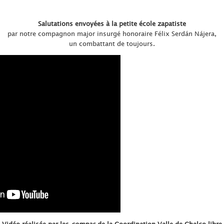
Salutations envoyées à la petite école zapatiste
par notre compagnon major insurgé honoraire Félix Serdán Nájera,
un combattant de toujours.
Vidéo réalisée par les
compas
de la Coordination Valle de Chalco libre