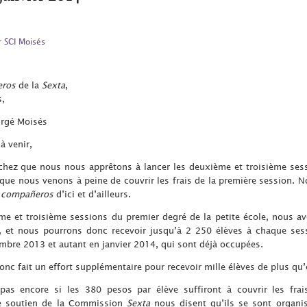
r
SCI Moisés
ros
de la
Sexta
,
s,
rgé Moisés
à venir,
chez que nous nous apprêtons à lancer les deuxième et troisième ses
s que nous venons à peine de couvrir les frais de la première session. N
t
compañeros
d’ici et d’ailleurs.
ème et troisième sessions du premier degré de la petite école, nous 
, et nous pourrons donc recevoir jusqu’à 2 250 élèves à chaque ses
mbre 2013 et autant en janvier 2014, qui sont déjà occupées.
donc fait un effort supplémentaire pour recevoir mille élèves de plus qu’
pas encore si les 380 pesos par élève suffiront à couvrir les fra
e soutien de la Commission
Sexta
nous disent qu’ils se sont organis