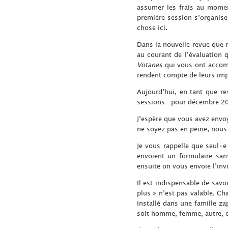
assumer les frais au moment
première session s’organise
chose ici.
Dans la nouvelle revue que n
au courant de l’évaluation q
Votanes
qui vous ont acco
rendent compte de leurs impr
Aujourd’hui, en tant que re
sessions : pour décembre 2
J’espère que vous avez envoy
ne soyez pas en peine, nous 
Je vous rappelle que seul•e•
envoient un formulaire san
ensuite on vous envoie l’inv
Il est indispensable de savoi
plus » n’est pas valable. Ch
installé dans une famille za
soit homme, femme, autre, en