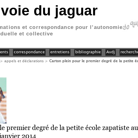
 voie du jaguar
mations et correspondance pour l’autonomie
iduelle et collective
ents
correspondance
entretiens
bibliographie
Avdj
recherch
>
appels et déclarations
>
Carton plein pour le premier degré de la petite é
le premier degré de la petite école zapatiste a
janvier 2014