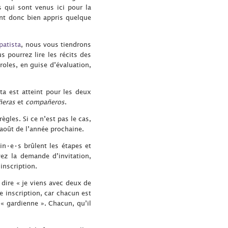
s qui sont venus ici pour la
ont donc bien appris quelque
patista
, nous vous tiendrons
s pourrez lire les récits des
roles, en guise d’évaluation,
ta est atteint pour les deux
eras
et
compañeros
.
gles. Si ce n’est pas le cas,
 août de l’année prochaine.
ain•e•s brûlent les étapes et
ez la demande d’invitation,
inscription.
e dire « je viens avec deux de
e inscription, car chacun est
 « gardienne ». Chacun, qu’il