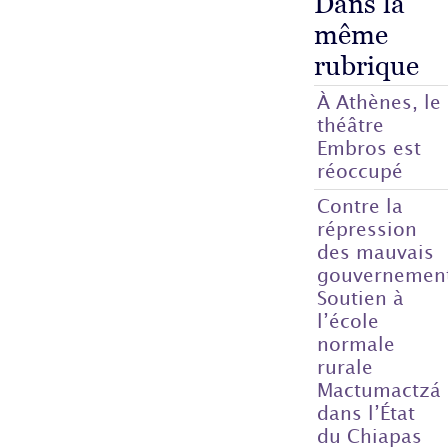
Dans la
même
rubrique
À Athènes, le
théâtre
Embros est
réoccupé
Contre la
répression
des mauvais
gouvernemen
Soutien à
l’école
normale
rurale
Mactumactzá
dans l’État
du Chiapas