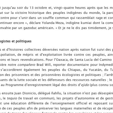
é jusqu’au soir du 13 octobre et, vingt-quatre heures après que les
aut sur la victoire historique des peuples indigènes du monde, la pa
contre pour s’unir dans un souffle commun qui rassemblait rage et co
continuer encore », déclare Yolanda Meza, indigène kumiai dont la com
envahie par un gazoduc américain. « Et je ne le dis pas timidement, je 
ogistes et politiques
es et d’histoires collectives déversées nation après nation fut suivi de
poliation, de mépris et d’exploitation livrée contre ces peuples, ain
tions et leurs revendications. Pour l’Oaxaca, de Santa Lucía del Camino 
nière notre
compañero
Brad Will, reporter documentaire pour Indymedi
s s’accordèrent également les peuples du Chiapas, du Yucatán, du 
ion des prisonniers et des prisonnières écologistes et politiques ; l’ar
ants de la lutte sociale et les défenseurs des ressources naturelles ; le
e au Programme d’enregistrement légal des droits d’
ejido
(plus connu so
ensuite Juan Dionicio, délégué ñahñu, la situation n’est pas désespéré
s, le
tequio
(le travail en commun), les projets d’autonomie et de gest
 une éducation différente de l’enseignement officiel et reposant sur
de ces peuples afin de préserver les langues maternelles et de récupér