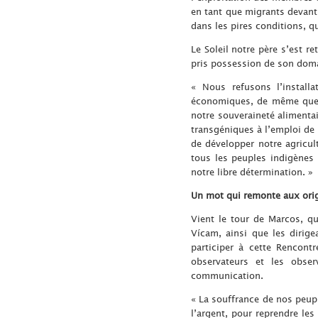
en tant que migrants devant
dans les pires conditions, qu
Le Soleil notre père s’est re
pris possession de son domai
« Nous refusons l’install
économiques, de même que n
notre souveraineté alimenta
transgéniques à l’emploi de 
de développer notre agricult
tous les peuples indigènes 
notre libre détermination. »
Un mot qui remonte aux orig
Vient le tour de Marcos, qu
Vícam, ainsi que les dirige
participer à cette Rencont
observateurs et les obse
communication.
« La souffrance de nos peupl
l’argent, pour reprendre le