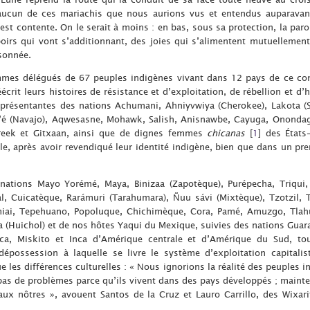
aucun de ces mariachis que nous aurions vus et entendus auparavant
st contente. On le serait à moins : en bas, sous sa protection, la par
poirs qui vont s’additionnant, des joies qui s’alimentent mutuellemen
sonnée.
es délégués de 67 peuples indigènes vivant dans 12 pays de ce con
crit leurs histoires de résistance et d’exploitation, de rébellion et d’
représentantes des nations Achumani, Ahniyvwiya (Cherokee), Lakota (
é (Navajo), Aqwesasne, Mohawk, Salish, Anisnawbe, Cayuga, Onondag
Creek et Gitxaan, ainsi que de dignes femmes
chicanas
[
1
]
des États
e, après avoir revendiqué leur identité indigène, bien que dans un pre
 nations Mayo Yorémé, Maya, Binizaa (Zapotèque), Purépecha, Triqu
l, Cuicatèque, Rarámuri (Tarahumara), Ñuu sávi (Mixtèque), Tzotzil,
ai, Tepehuano, Popoluque, Chichimèque, Cora, Pamé, Amuzgo, Tlahuic
ka (Huichol) et de nos hôtes Yaqui du Mexique, suivies des nations Guar
a, Miskito et Inca d’Amérique centrale et d’Amérique du Sud, tou
épossession à laquelle se livre le système d’exploitation capitalis
 les différences culturelles : « Nous ignorions la réalité des peuples
pas de problèmes parce qu’ils vivent dans des pays développés ; mainte
x nôtres », avouent Santos de la Cruz et Lauro Carrillo, des Wixarit