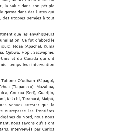
, la salue dans son périple
ole germe dans des luttes qui
t, des utopies semées à tout
tinent que les envahisseurs
humiliation. Ce fut d’abord le
Sioux), Ndee (Apache), Kuma
a, Ojibwa, Hopi, Secwepme,
-Unis et du Canada qui ont
mier temps leur intervention
i, Tohono O’odham (Pápago),
 Tehua (Tlapaneco), Mazahua,
a, Concaá (Seri), Guarijío,
aní, Kekchí, Tarapacá, Maipú,
tes venues attester que la
te outrepasse les frontières
 indigènes du Nord, nous nous
nant, nous savons qu’ils ont
aris, interviewés par Carlos