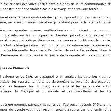
 s’exiler dans des villes et des pays éloignés de leurs communautés d’
i constituent de véritables cas d’esclavage et de travaux forcés. »
tiré et cède le pas à quatre étoiles qui surgissent non pas sur la toile 
ne, mais sur un linceul tricolore qui s’étend pour la deuxième fois sur 
ation des grandes chaînes multinationales qui privent nos commu
ous refusons les politiques néolibérales qui ont affaibli nos écon
ire et provoqué la disparition de nos semences autochtones. Nous déc
produits chimiques dans l’agriculture, nous continuerons de semer nos 
ure traditionnelle de veiller à l’entretien de notre Terre-Mère. Nous 
d’Amérique afin d’affronter la guerre de conquête et d’extermination 
ines de l’humanité
i saluera en yorémé, en espagnol et en anglais les autorités traditio
ant(e)s, les représentant(e)s, les délégué(e)s et autorités des peupl
re et les femmes, les hommes, les enfants et les anciens de la trib
rvatrices du Mexique et du monde, et les travailleurs et les tr
es a été nommée par ceux et celles qui l’éprouvent depuis 515 ans : le
s mots du peuple yaqui, qui recommencent à rouler sur le chemin fait 