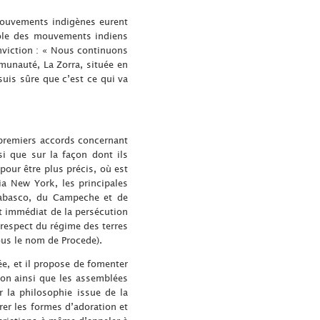
 mouvements indigènes eurent
role des mouvements indiens
nviction : « Nous continuons
munauté, La Zorra, située en
suis sûre que c’est ce qui va
s premiers accords concernant
si que sur la façon dont ils
pour être plus précis, où est
a New York, les principales
Tabasco, du Campeche et de
rêt immédiat de la persécution
 respect du régime des terres
us le nom de Procede).
e, et il propose de fomenter
ion ainsi que les assemblées
 la philosophie issue de la
er les formes d’adoration et