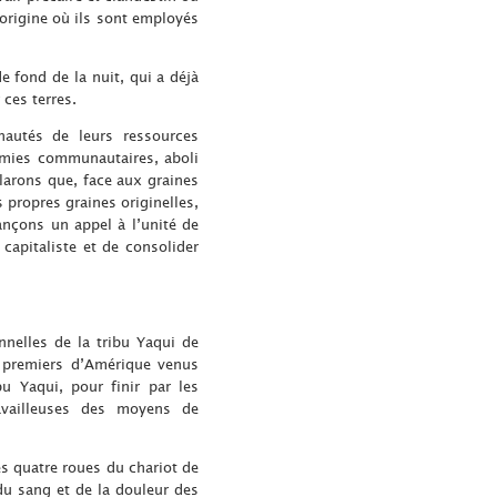
origine où ils sont employés
de fond de la nuit, qui a déjà
ces terres.
nautés de leurs ressources
omies communautaires, aboli
larons que, face aux graines
propres graines originelles,
lançons un appel à l’unité de
capitaliste et de consolider
nnelles de la tribu Yaqui de
es premiers d’Amérique venus
u Yaqui, pour finir par les
availleuses des moyens de
s quatre roues du chariot de
du sang et de la douleur des