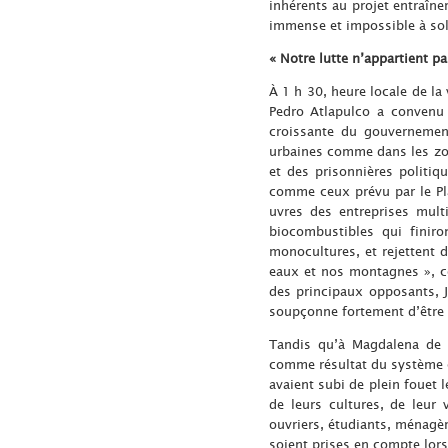
inhérents au projet entraîne
immense et impossible à sol
« Notre lutte n’appartient pa
À 1 h 30, heure locale de la 
Pedro Atlapulco a convenu
croissante du gouvernement 
urbaines comme dans les zon
et des prisonnières politiq
comme ceux prévu par le Pl
uvres des entreprises mult
biocombustibles qui finiro
monocultures, et rejettent 
eaux et nos montagnes », c
des principaux opposants, J
soupçonne fortement d’être u
Tandis qu’à Magdalena de K
comme résultat du système cap
avaient subi de plein fouet 
de leurs cultures, de leur 
ouvriers, étudiants, ménagère
soient prises en compte lors 