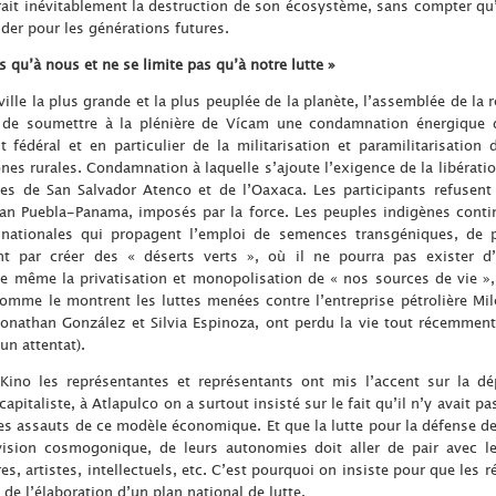
rait inévitablement la destruction de son écosystème, sans compter qu’i
der pour les générations futures.
s qu’à nous et ne se limite pas qu’à notre lutte »
ville la plus grande et la plus peuplée de la planète, l’assemblée de la
 de soumettre à la plénière de Vícam une condamnation énergique d
fédéral et en particulier de la militarisation et paramilitarisatio
es rurales. Condamnation à laquelle s’ajoute l’exigence de la libérati
ues de San Salvador Atenco et de l’Oaxaca. Les participants refusen
an Puebla-Panama, imposés par la force. Les peuples indigènes contin
inationales qui propagent l’emploi de semences transgéniques, de 
nt par créer des « déserts verts », où il ne pourra pas exister d
de même la privatisation et monopolisation de « nos sources de vie »,
omme le montrent les luttes menées contre l’entreprise pétrolière Mi
onathan González et Silvia Espinoza, ont perdu la vie tout récemment
n attentat).
ino les représentantes et représentants ont mis l’accent sur la dép
italiste, à Atlapulco on a surtout insisté sur le fait qu’il n’y avait p
les assauts de ce modèle économique. Et que la lutte pour la défense de
vision cosmogonique, de leurs autonomies doit aller de pair avec le
s, artistes, intellectuels, etc. C’est pourquoi on insiste pour que les 
de l’élaboration d’un plan national de lutte.