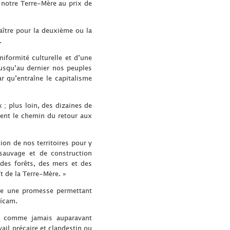
notre Terre-Mère au prix de
aître pour la deuxième ou la
.
iformité culturelle et d’une
 jusqu’au dernier nos peuples
r qu’entraîne le capitalisme
 ; plus loin, des dizaines de
ment le chemin du retour aux
ion de nos territoires pour y
e sauvage et de construction
 des forêts, des mers et des
ît de la Terre-Mère. »
tue une promesse permettant
Vícam.
ce comme jamais auparavant
ail précaire et clandestin ou