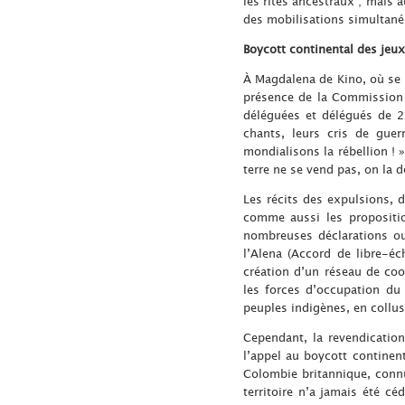
les rites ancestraux ; mais 
des mobilisations simultan
Boycott continental des jeu
À Magdalena de Kino, où se d
présence de la Commissio
déléguées et délégués de 2
chants, leurs cris de guer
mondialisons la rébellion ! 
terre ne se vend pas, on la d
Les récits des expulsions, d
comme aussi les propositio
nombreuses déclarations ouv
l’Alena (Accord de libre-é
création d’un réseau de coo
les forces d’occupation du
peuples indigènes, en collus
Cependant, la revendication
l’appel au boycott contine
Colombie britannique, conn
territoire n’a jamais été c