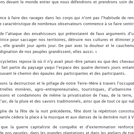
ns devant le monde entier que nous défendrons et prendrons soin de 
e à faire des ravages dans les corps qui n’ont pas l’habitude de ren
ce caractéristique de nombreux observateurs commence à se faire sentir
de l’attaque des envahisseurs qui prétextaient de faux arguments d’un
atrice pour saccager nos territoires, détruire nos cultures et éliminer
, elle grandit jour après jour. De pair avec la douleur et le cauchema
ndignation de nos peuples grandissent, elles aussi. »
icyclettes repose là où il n’y avait peut-être jamais eu que des chevaux
fait partie du paysage yaqui l’espace des quatre derniers jours enta
uvant le chemin des épaules des participantes et des participants.
s la destruction et le pillage de notre Terre-Mère à travers l’occupat
strielles minières, agro-entrepreneuriales, touristiques, d’urbanism
fusons et condamnons de même la privatisation de l’eau, de la terre,
l’air, de la pluie et des savoirs traditionnels, ainsi que de tout ce qui na
lie de la fête de la nuit précédente, fête dont la répétition consti
arole cédera la place à la musique et aux danses de la dernière nuit à 
que la guerre capitaliste de conquête et d’extermination renfor
e nos peuples, dans les grandes plantations et dans les ateliers de trav