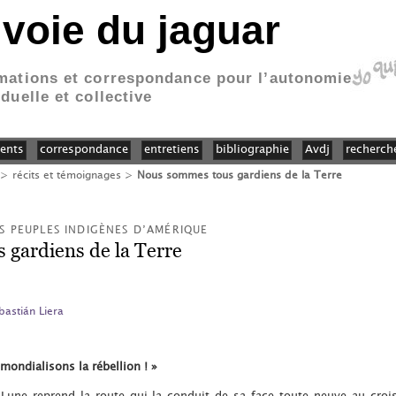
 voie du jaguar
mations et correspondance pour l’autonomie
iduelle et collective
ents
correspondance
entretiens
bibliographie
Avdj
recherch
>
récits et témoignages
>
Nous sommes tous gardiens de la Terre
 PEUPLES INDIGÈNES D’AMÉRIQUE
gardiens de la Terre
bastián Liera
mondialisons la rébellion ! »
Lune reprend la route qui la conduit de sa face toute neuve au croi