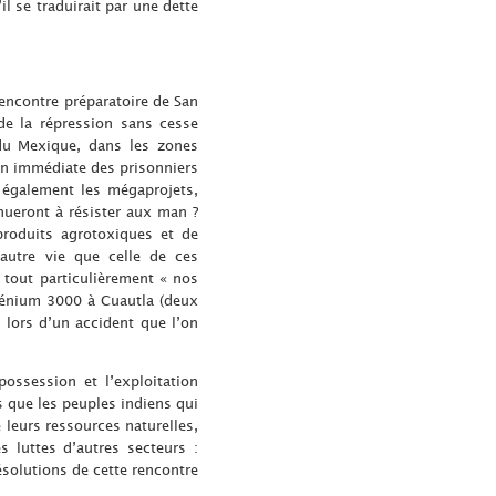
l se traduirait par une dette
 rencontre préparatoire de San
e la répression sans cesse
n du Mexique, dans les zones
on immédiate des prisonniers
t également les mégaprojets,
ueront à résister aux man ?
produits agrotoxiques et de
’autre vie que celle de ces
 tout particulièrement « nos
lénium 3000 à Cuautla (deux
 lors d’un accident que l’on
ossession et l’exploitation
as que les peuples indiens qui
 leurs ressources naturelles,
s luttes d’autres secteurs :
résolutions de cette rencontre