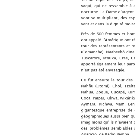
yaqui, qui ne ressemble à 
nocturne. La Dame d’argent e
vont se multipliant, des es
vent et dans la dignité mois
Près de 600 femmes et homm
ont appelé l’Amérique ont réé
tour des représentants et 
(Comanche), Naabeehó dine’
Tuscarora, Ktnuxa, Cree, 
apporté également leur parol
n’ait pas été envisagée.
Ce fut ensuite le tour des
Ñahñu (Otomí), Chol, Tzelta
Nahua, Zoque, Cucapá, Kumi
Coca, Paipai, Kiliwa, Wixári
Aymara, Kichwa, Mam, Lenc
gigantesque entreprise de d
géographiques aussi bien que
imaginions qu’ils n’avaient 
des problèmes semblables au
Aparicio, de Radio Bemba.