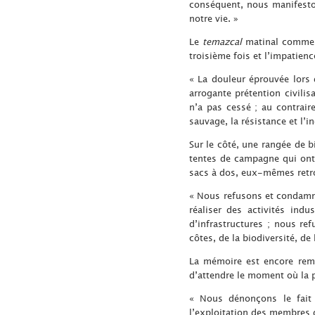
conséquent, nous manifesto
notre vie. »
Le
temazcal
matinal commenc
troisième fois et l’impatien
« La douleur éprouvée lors 
arrogante prétention civilis
n’a pas cessé ; au contraire
sauvage, la résistance et l’i
Sur le côté, une rangée de b
tentes de campagne qui ont 
sacs à dos, eux-mêmes retro
« Nous refusons et condamnon
réaliser des activités indu
d’infrastructures ; nous re
côtes, de la biodiversité, de 
La mémoire est encore remp
d’attendre le moment où la p
« Nous dénonçons le fait 
l’exploitation des membres d