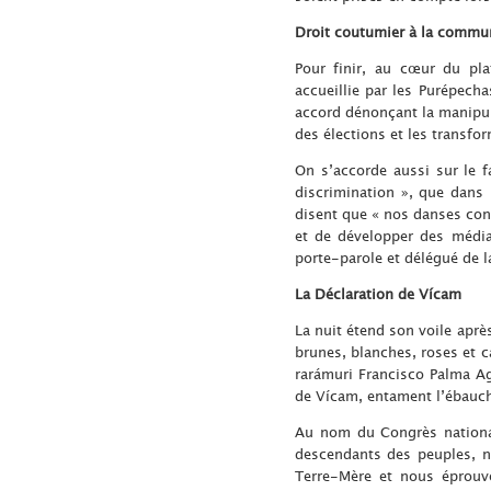
Droit coutumier à la commu
Pour finir, au cœur du pla
accueillie par les Purépech
accord dénonçant la manipul
des élections et les transfo
On s’accorde aussi sur le f
discrimination », que dans 
disent que « nos danses cons
et de développer des média
porte-parole et délégué de l
La Déclaration de Vícam
La nuit étend son voile après
brunes, blanches, roses et ca
rarámuri Francisco Palma Ag
de Vícam, entament l’ébauch
Au nom du Congrès national
descendants des peuples, n
Terre-Mère et nous éprouvo