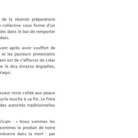
 de la réunion préparatoire
e collective sous forme d’un
les dans le but de remporter
dats.
sont après avoir souffert de
 et les pasteurs protestants
t est de s’efforcer de créer
 le dira Ernesto Argüelles,
Yaqui.
a sueur reste collée aux peaux
ycle touche à sa fin. Le frère
es autorités traditionnelles
e Vícam : « Nous sommes les
 sommes le produit de notre
préserve dans la mort ; par