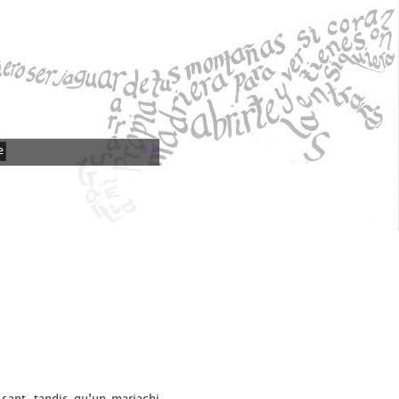
a
b
e
ssant, tandis qu’un mariachi