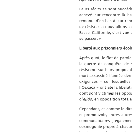
Leurs récits se sont succéd
achevé leur rencontre là-h
remonta d’en bas à leur ren
de résister et nous allons 
Basse-Californie, s’est vue 
se passer. »
Liberté aux prisonniers écol
Après quoi, le flot de parol
la guerre de conquête, de s
résistent, sur leurs proposi
mort assassiné l’année der
exigences - sur lesquelle
l’Oaxaca - ont été la libérat
dont sont victimes les oppos
d’
ejido
, en opposition total
Cependant, et comme le dira 
et promouvoir, entres autre
communautaires ; également
cosmogonie propre à chacun 