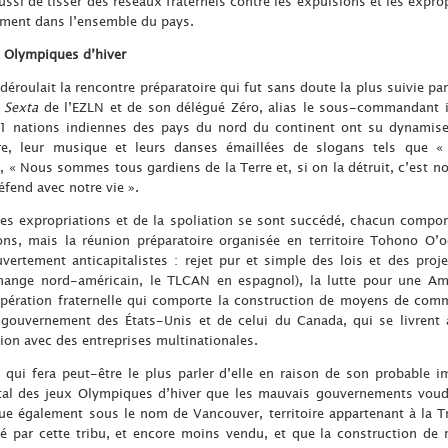
aussi de tisser des réseaux fraternels contre les expulsions et les expr
ément dans l’ensemble du pays.
x Olympiques d’hiver
éroulait la rencontre préparatoire qui fut sans doute la plus suivie pa
n
Sexta
de l’EZLN et de son délégué Zéro, alias le sous-commandant 
1 nations indiennes des pays du nord du continent ont su dynamiser
re, leur musique et leurs danses émaillées de slogans tels que « 
», « Nous sommes tous gardiens de la Terre et, si on la détruit, c’est no
éfend avec notre vie ».
es expropriations et de la spoliation se sont succédé, chacun comporta
ns, mais la réunion préparatoire organisée en territoire Tohono O’od
ertement anticapitalistes : rejet pur et simple des lois et des proj
change nord-américain, le TLCAN en espagnol), la lutte pour une Amé
pération fraternelle qui comporte la construction de moyens de comm
 gouvernement des États-Unis et de celui du Canada, qui se livrent 
ion avec des entreprises multinationales.
 qui fera peut-être le plus parler d’elle en raison de son probable 
ntal des jeux Olympiques d’hiver que les mauvais gouvernements voud
ue également sous le nom de Vancouver, territoire appartenant à la T
édé par cette tribu, et encore moins vendu, et que la construction de 