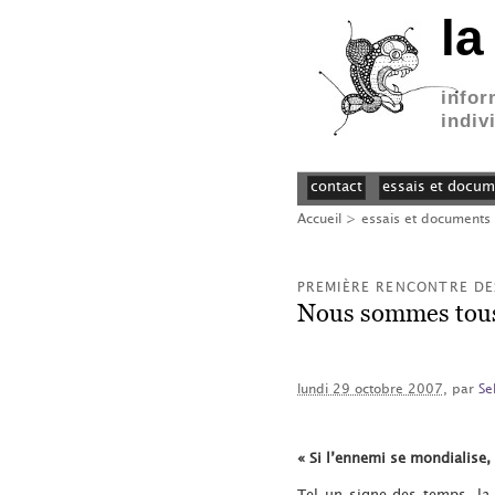
la
infor
indiv
contact
essais et docum
Accueil
>
essais et documents
PREMIÈRE RENCONTRE DES
Nous sommes tous 
lundi 29 octobre 2007
, par
Se
« Si l’ennemi se mondialise, 
Tel un signe des temps, la 