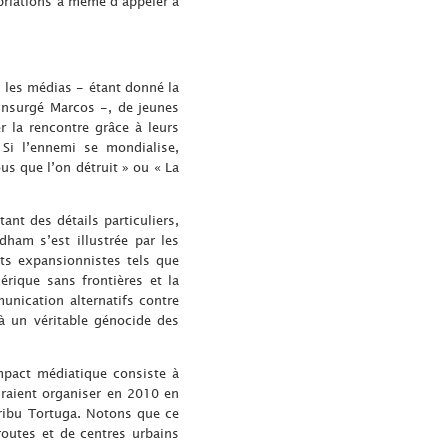
opriations à même d’appeler à
r les médias - étant donné la
insurgé Marcos -, de jeunes
 la rencontre grâce à leurs
Si l’ennemi se mondialise,
us que l’on détruit » ou « La
nt des détails particuliers,
ham s’est illustrée par les
ets expansionnistes tels que
rique sans frontières et la
unication alternatifs contre
à un véritable génocide des
impact médiatique consiste à
raient organiser en 2010 en
ribu Tortuga. Notons que ce
routes et de centres urbains