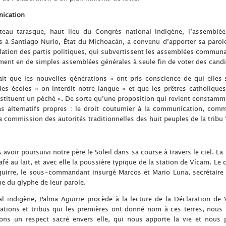
nication
teau tarasque, haut lieu du Congrès national indigène, l’assemblée
as à Santiago Nurío, État du Michoacán, a convenu d’apporter sa parol
ation des partis politiques, qui subvertissent les assemblées communa
rment en de simples assemblées générales à seule fin de voter des candi
ait que les nouvelles générations « ont pris conscience de qui elles 
les écoles « on interdit notre langue » et que les prêtres catholiques
tituent un péché ». De sorte qu’une proposition qui revient constammen
s alternatifs propres : le droit coutumier à la communication, comme
a commission des autorités traditionnelles des huit peuples de la tribu 
 avoir poursuivi notre père le Soleil dans sa course à travers le ciel. L
fé au lait, et avec elle la poussière typique de la station de Vícam. Le c
uirre, le sous-commandant insurgé Marcos et Mario Luna, secrétaire d
e du glyphe de leur parole.
 indigène, Palma Aguirre procède à la lecture de la Déclaration d
ations et tribus qui les premières ont donné nom à ces terres, nous
ns un respect sacré envers elle, qui nous apporte la vie et nous 