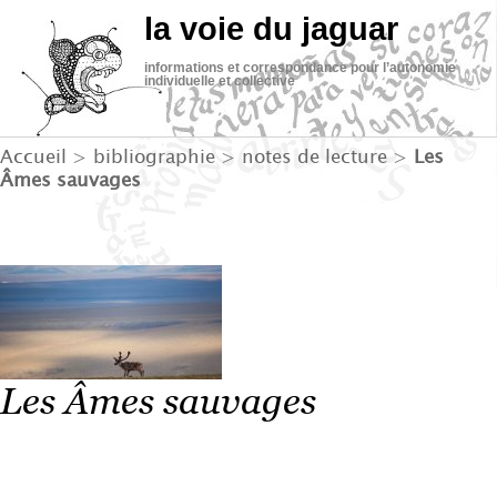
la voie du jaguar
informations et correspondance pour l’autonomie
individuelle et collective
Accueil
>
bibliographie
>
notes de lecture
>
Les
Âmes sauvages
Les Âmes sauvages