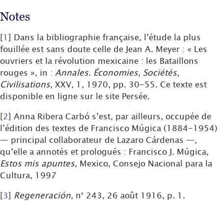
Notes
[
1
]
Dans la bibliographie française, l’étude la plus
fouillée est sans doute celle de Jean A. Meyer : « Les
ouvriers et la révolution mexicaine : les Bataillons
rouges », in :
Annales. Économies, Sociétés,
Civilisations
, XXV, 1, 1970, pp. 30-55. Ce texte est
disponible en ligne sur le site Persée.
[
2
]
Anna Ribera Carbó s’est, par ailleurs, occupée de
l’édition des textes de Francisco Múgica (1884-1954)
— principal collaborateur de Lazaro Cárdenas —,
qu’elle a annotés et prologués : Francisco J. Múgica,
Estos mis apuntes
, Mexico, Consejo Nacional para la
Cultura, 1997
[
3
]
Regeneración
, n° 243, 26 août 1916, p. 1.