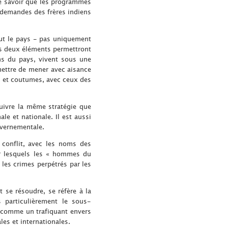
ire savoir que les programmes
 demandes des frères indiens
out le pays - pas uniquement
Ces deux éléments permettront
ns du pays, vivent sous une
mettre de mener avec aisance
us et coutumes, avec ceux des
suivre la même stratégie que
le et nationale. Il est aussi
uvernementale.
 conflit, avec les noms des
our lesquels les « hommes du
 les crimes perpétrés par les
 se résoudre, se réfère à la
s particulièrement le sous-
e comme un trafiquant envers
es et internationales.