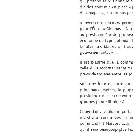
qui prétend faire sienne la 
d’aides sont mis en place « 
du Chiapas », et non pas par
« Inverser le discours perm
pour l’État du Chiapas - (..
au président élu de propos
économie de type colonial. 
la réforme d’État où on trou
gouvernements. »
Il est planifié que la comm
celle du
subcomandante
Mar
prévu de trouver entre les j
Suit une liste de onze gro
principaux leaders, la plup
président » élu cherchent à 
groupes paramilitaires.)
Cependant, le plus importan
marche à suivre pour annih
commandant Marcos, avec le 
qui il sera beaucoup plus fa