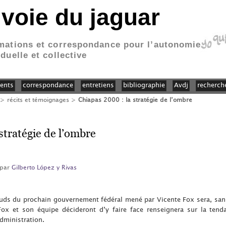
 voie du jaguar
mations et correspondance pour l’autonomie
iduelle et collective
ents
correspondance
entretiens
bibliographie
Avdj
recherch
>
récits et témoignages
>
Chiapas 2000 : la stratégie de l’ombre
stratégie de l’ombre
 par
Gilberto López y Rivas
auds du prochain gouvernement fédéral mené par Vicente Fox sera, sans
ox et son équipe décideront d’y faire face renseignera sur la tenda
administration.