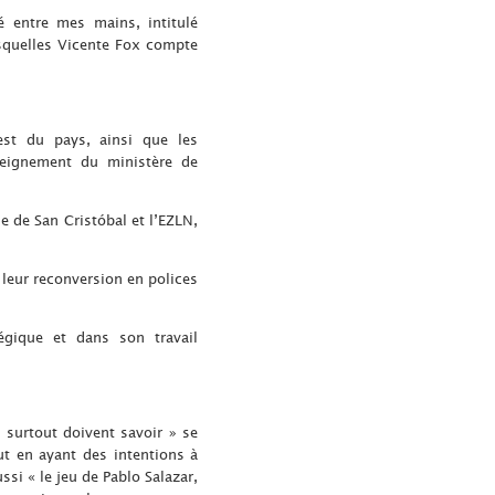
 entre mes mains, intitulé
esquelles Vicente Fox compte
est du pays, ainsi que les
nseignement du ministère de
e de San Cristóbal et l’EZLN,
 leur reconversion en polices
égique et dans son travail
 surtout doivent savoir » se
ut en ayant des intentions à
si « le jeu de Pablo Salazar,