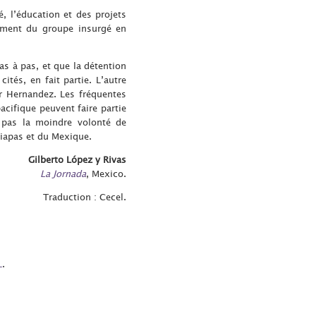
é, l’éducation et des projets
ement du groupe insurgé en
s à pas, et que la détention
tés, en fait partie. L’autre
r Hernandez. Les fréquentes
acifique peuvent faire partie
 pas la moindre volonté de
hiapas et du Mexique.
Gilberto López y Rivas
La Jornada
, Mexico.
Traduction : Cecel.
L
.