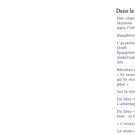
Dans la
Des chan
résonné
dans l’i
Dauphins
L’assembl
Strefi
Éparpille
mobilisat
(III)
Révoltes
« Ils nou
qu’ils no
peur »
Sur la me
Du bloc-
L’aborda
Du bloc-
Hier : la 
« L’invas
La route 