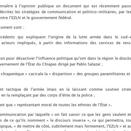
onnaître à l’opinion publique un document qui est récemment passé
écrites les stratégies de communication et politico-militaires, par l
entre l’EZLN et le gouvernement fédéral.
cument sont :
écédents qui expliquent l’origine de la lutte armée dans le sud-
s acteurs impliqués, à partir des informations des services de re
on pour désactiver l’influence politique qu’ont dans la région le diocès
rnement de l’État du Chiapas dirigé par Pablo Salazar ;
 chiapanèque » cacicale la « disparition » des groupes paramilitaires et
;
t tactique de l’armée (mais en la laissant comme soutien strat
t en la remplaçant par des corps d’élite de la police ;
nt que « représentant moral de toutes les ethnies de l’État ».
communication par laquelle « on fait savoir ce que les gens veulent et
 de ce qu’ils nomment « le discours inverse », ce qui permettra, to
ropique, « de mettre de côté, subtilement mais fermement, l’EZLN » et aus