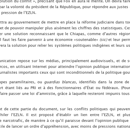
solution du conflit », précisant que Fox en aura le mérite. On devra fa
par la volonté du président de la République, pour répondre aux justes
 pression de l’EZLN.
ettra au gouvernement de mettre en place la réforme judiciaire dans t
.) et de pouvoir manipuler plus aisément les chiffres des statistiques. 
er une solution reconnaissant que le Chiapas, comme d’autres régio
Il faut les faire parvenir à une économie »soutenable«
(sic)
et leur per
vera la solution pour relier les systèmes politiques indigènes et leurs 
unication repose sur les médias, principalement audiovisuels, et de 
cos, en utilisant Internet pour atteindre l’opinion publique internationa
ournalistes importants ceux qui sont inconditionnels de la politique go
upes paramilitaires, ou
guardias blancas
, identifiés dans la zone de
art étant liés au PRI et à des fonctionnaires d’État ou fédéraux. (P
faire passer une loi d’amnistie, grâce à laquelle resteront impunis tous
t de cette partie du document, sur les conflits politiques qui peuvent
iler l’EZLN. Il est proposé d’établir un lien entre l’EZLN, et plu
narcotrafic, de manière à ce qu’il paraisse devant l’opinion publiqu
cile de lancer un ordre d’appréhension, avec moins de pressions national