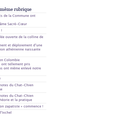
 même rubrique
ts de la Commune ont
nfâme Sacré-Cœur
 !
ée ouverte de la colline de
ment et déploiement d’une
ion athénienne naissante
 en Colombie
s ont tellement pris
us ont même enlevé notre
r
notes du Chat-Chien
ge
notes du Chat-Chien
théorie et la pratique
ion zapatiste » commence !
d’Ixchel