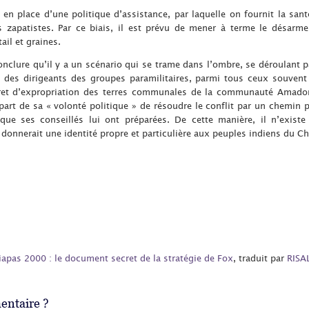
 en place d’une politique d’assistance, par laquelle on fournit la sant
zapatistes. Par ce biais, il est prévu de mener à terme le désarm
il et graines.
clure qu’il y a un scénario qui se trame dans l’ombre, se déroulant pa
es dirigeants des groupes paramilitaires, parmi tous ceux souvent ci
cret d’expropriation des terres communales de la communauté Amado
part de sa « volonté politique » de résoudre le conflit par un chemin p
e ses conseillés lui ont préparées. De cette manière, il n’existe
i donnerait une identité propre et particulière aux peuples indiens du C
apas 2000 : le document secret de la stratégie de Fox
, traduit par
RISA
ntaire ?