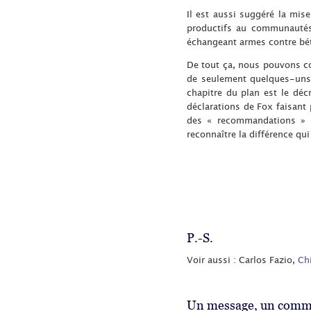
Il est aussi suggéré la mise
productifs au communautés 
échangeant armes contre béta
De tout ça, nous pouvons con
de seulement quelques-uns d
chapitre du plan est le dé
déclarations de Fox faisant 
des « recommandations » qu
reconnaître la différence qu
P.-S.
Voir aussi : Carlos Fazio,
Chi
Un message, un comme