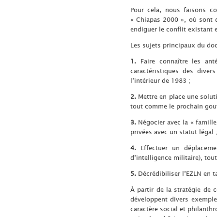
Pour cela, nous faisons c
« Chiapas 2000 », où sont d
endiguer le conflit existant 
Les sujets principaux du do
1.
Faire connaître les ant
caractéristiques des diver
l’intérieur de 1983 ;
2.
Mettre en place une soluti
tout comme le prochain gouve
3.
Négocier avec la « famille
privées avec un statut légal 
4.
Effectuer un déplacemen
d’intelligence militaire), tou
5.
Décrédibiliser l’EZLN en ta
À partir de la stratégie de 
développent divers exemples
caractère social et philanth