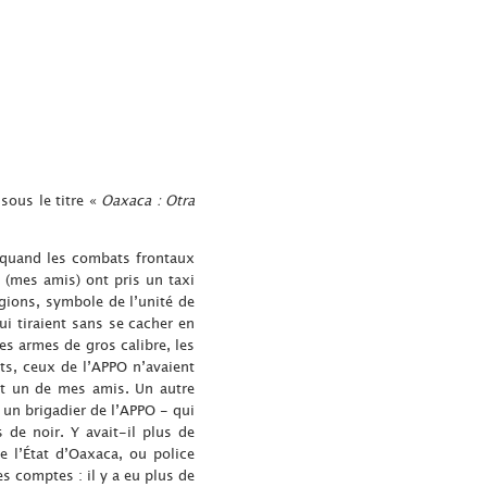
ous le titre «
Oaxaca : Otra
, quand les combats frontaux
 (mes amis) ont pris un taxi
égions, symbole de l’unité de
ui tiraient sans se cacher en
es armes de gros calibre, les
ts, ceux de l’APPO n’avaient
dit un de mes amis. Un autre
 un brigadier de l’APPO - qui
 de noir. Y avait-il plus de
e l’État d’Oaxaca, ou police
es comptes : il y a eu plus de