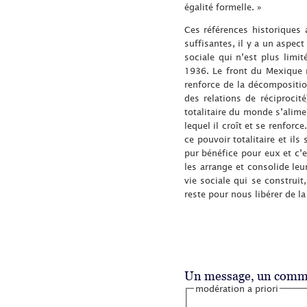
égalité formelle. »
Ces références historiques 
suffisantes, il y a un aspec
sociale qui n’est plus limit
1936. Le front du Mexique m
renforce de la décomposition
des relations de réciproci
totalitaire du monde s’alime
lequel il croît et se renforc
ce pouvoir totalitaire et il
pur bénéfice pour eux et c’e
les arrange et consolide leur
vie sociale qui se construit
reste pour nous libérer de la
Un message, un comme
modération a priori