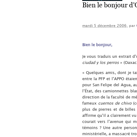
Bien le bonjour d
mardi 5 décembre 2006
, par
Bien le bonjour,
Je vous traduis un extrait 
ciudad y los perros
» (Oaxaca
« Quelques amis, dont je ta
entre la PFP et l’APPO étai
pour San Felipe del Agua, au
l’État, des camionnettes bla
direction de la faculté de m
fameux
cuernos de chivo
(c
plus de pierres et de bille
affirme qu’il a clairement v
courait vers l’avenue qui m
témoins ? Une autre personn
ministérielle, a massacré tro