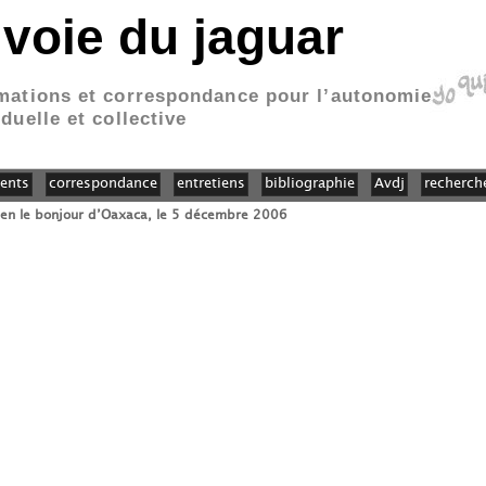
 voie du jaguar
mations et correspondance pour l’autonomie
iduelle et collective
ents
correspondance
entretiens
bibliographie
Avdj
recherch
ien le bonjour d’Oaxaca, le 5 décembre 2006