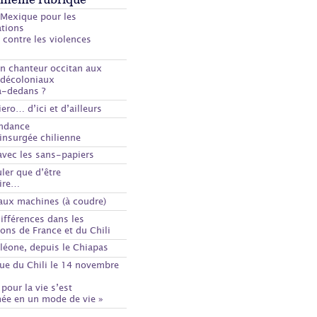
 Mexique pour les
ations
 contre les violences
s
un chanteur occitan aux
 décoloniaux
à-dedans ?
iero… d’ici et d’ailleurs
ndance
insurgée chilienne
avec les sans-papiers
uler que d’être
aire…
aux machines (à coudre)
différences dans les
ions de France et du Chili
Cléone, depuis le Chiapas
çue du Chili le 14 novembre
 pour la vie s’est
ée en un mode de vie »