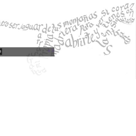
a
b
e