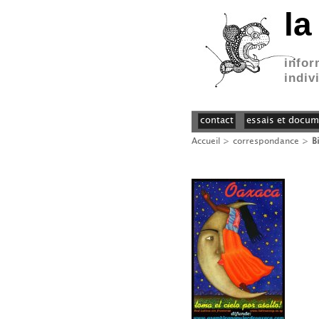
la
infor
indiv
contact
essais et docum
Accueil
>
correspondance
>
B