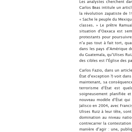
Les analystes cherchent dan
Carlos Beas intitule un artic
la révolution zapatiste de 
« Sache le peuple du Mexique
classes. » Le prêtre Ramua
situation d’Oaxaca est sem
protestants pour poursuivre 
n’a pas tout à fait tort, q
dans les pays d’Amérique du
du Guatemala, qu’Ulises Ruiz
des cibles est l’Église des 
Carlos Fazio, dans un artic
État d’exception ?) voit dans
maintenant, sa conséquence 
terrorisme d’État est quel
soigneusement planifiée et
nouveau modèle d’État qui 
Jalisco en 2004, avec Franc
Ulises Ruiz à leur tête, so
domination au niveau nationa
contrecarrer la contestation
manière d’agir : une, publi