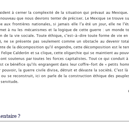
aident à cerner la complexité de la situation qui prévaut au Mexique.
t nouveau que nous devrons tenter de préciser. Le Mexique se trouve su
ée aux frontières nationales, si jamais elle l’a été un jour, elle ne l’
et à nu les mécanismes et la logique de cette guerre : un monde tota
 de la vie sociale. Toute éthique, c’est-à-dire toute forme de vie en 
té), ne se présente pas seulement comme un obstacle au devenir total
nte de la décomposition qu’il engendre, cette décomposition est le terr
e. Felipe Calderón et sa clique, cette oligarchie qui se maintient au pou
s sont soutenus par toutes les forces capitalistes. Tout ce qui conduit à
st ce bénéfice qu’ils engrangent dans leur coffre-fort de « petits homm
 pouvoir, la guerre civile divise, détruit et dévaste la société. C’est 
, ou se reconstruit, ici on parle de la construction éthique des peuple
 servitude.
ntaire ?