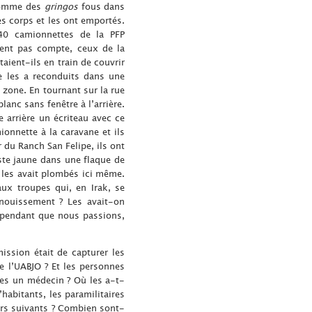
 comme des
gringos
fous dans
les corps et les ont emportés.
40 camionnettes de la PFP
ient pas compte, ceux de la
taient-ils en train de couvrir
ie les a reconduits dans une
a zone. En tournant sur la rue
anc sans fenêtre à l’arrière.
e arrière un écriteau avec ce
ionnette à la caravane et ils
r du Ranch San Felipe, ils ont
ste jaune dans une flaque de
n les avait plombés ici même.
aux troupes qui, en Irak, se
anouissement ? Les avait-on
n pendant que nous passions,
ission était de capturer les
e l’UABJO ? Et les personnes
lles un médecin ? Où les a-t-
abitants, les paramilitaires
ours suivants ? Combien sont-