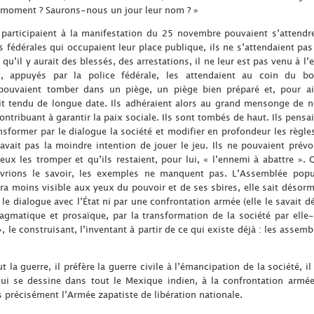
ce moment ? Saurons-nous un jour leur nom ? »
participaient à la manifestation du 25 novembre pouvaient s’attendre,
s fédérales qui occupaient leur place publique, ils ne s’attendaient pas 
qu’il y aurait des blessés, des arrestations, il ne leur est pas venu à l’e
 appuyés par la police fédérale, les attendaient au coin du bo
 pouvaient tomber dans un piège, un piège bien préparé et, pour ains
tait tendu de longue date. Ils adhéraient alors au grand mensonge de n
 contribuant à garantir la paix sociale. Ils sont tombés de haut. Ils pe
ansformer par le dialogue la société et modifier en profondeur les règles
avait pas la moindre intention de jouer le jeu. Ils ne pouvaient prévoir
eux les tromper et qu’ils restaient, pour lui, « l’ennemi à abattre ». Q
evrions le savoir, les exemples ne manquent pas. L’Assemblée popu
fera moins visible aux yeux du pouvoir et de ses sbires, elle sait désor
 le dialogue avec l’État ni par une confrontation armée (elle le savait 
agmatique et prosaïque, par la transformation de la société par ell
le construisant, l’inventant à partir de ce qui existe déjà : les assembl
ut la guerre, il préfère la guerre civile à l’émancipation de la société, i
ui se dessine dans tout le Mexique indien, à la confrontation armée.
 précisément l’Armée zapatiste de libération nationale.