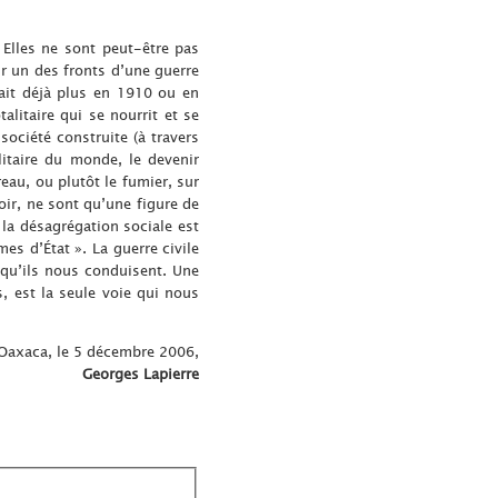
 Elles ne sont peut-être pas
r un des fronts d’une guerre
était déjà plus en 1910 ou en
litaire qui se nourrit et se
société construite (à travers
itaire du monde, le devenir
eau, ou plutôt le fumier, sur
voir, ne sont qu’une figure de
 la désagrégation sociale est
es d’État ». La guerre civile
là qu’ils nous conduisent. Une
s, est la seule voie qui nous
Oaxaca, le 5 décembre 2006,
Georges Lapierre