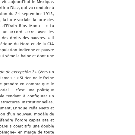
 vit aujourd’hui le Mexique.
rfirio Díaz, qui va conduire à
ration du 24 septembre 1913,
a lutte sociale, la lutte des
 d’Efraín Ríos Montt : « La
u un accord secret avec les
 des droits des pauvres. » Il
mérique du Nord et de la CIA
opulation indienne et pauvre
qui sème la haine et dont une
do de excepción ?
» (Vers un
sme » : « Si rien ne le freine
 de prendre en compte que le
rial : c’est une politique
le tendant à configurer un
ructures institutionnelles.
ement, Enrique Peña Nieto et
ition d’un nouveau modèle de
endre l’ordre capitaliste et
pareils coercitifs une double
r bénigne« en marge de toute