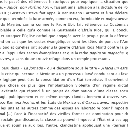
s le passé des références historiques pour expliquer la situation que
le, «
Adiós, don Porfirio Fox
», faisant ainsi allusion à la dictature de Po
1910 ; Gustavo Esteva fait appel à Venustiano Carranza et à sa décla
 que, terminée la lutte armée, commencera, formidable et majestueuse, l
ldo Mayrén, connu comme le Padre Ubi, fait référence au Guatemala
blable à celle qu’a connue le Guatemala d’Efraín Ríos, qui a concl
et attaquer l’Église catholique engagée avec le peuple pour la défense
uand on sait que les sectes évangéliques sont les têtes de pont de l’A
 Sud et qu’elles ont soutenu la guerre d’Efraín Ríos Montt contre la p
 a l’appui des sectes évangélistes et que la radio
papita
ou
mapache
, 
pauvres, a sans doute trouvé refuge dans un temple protestant.
le paru dans «
La Jornada
» du 4 décembre sous le titre «
¿Hacia un esta
 la crise qui secoue le Mexique « un processus larvé conduisant au fasci
logique peut être la consolidation d’un État terroriste. Il convient
que chose de plus que l’implantation violente d’un régime dictato
 exécutée qui répond à un projet de domination d’une classe socia
agit publiquement et en même temps clandestinement à travers ses st
isco Ramírez Acuña, et les États de Mexico et d’Oaxaca avec, respectiv
nt les uns et les autres comme des essais en laboratoire pour l’impos
l [...] Face à l’incapacité des vieilles formes de domination pour déf
 sociale grandissante, la classe au pouvoir impose à l’État et à ses ap
que et soumise aux lois, l’autre, clandestine appliquant une »terreu