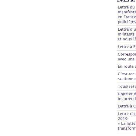
Lettre du
manifest
en France
policière
Lettre d’
militants
Et nous l
Lettre à P
Correspo
avec une 
En route 
C’est rec
stationn
Tous(se) 
Unité et 
insurrect
Lettre à 
Lettre re
2019
« La lutte
transform