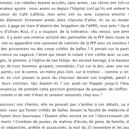
nutes. Les rebelles étaient acculés, sans armes. Les sbires ont tiré
rrateur ajoute : nous avons vu depuis l’hôpital civil qu’ils ont enlevé 
auteur du Café Caféïna, mes amis ont vu avec surprise environ 
c des éléments fortement armés dans chacune d’elles. Ils ne se renda
eurs à gage en train d’abattre des brigadiers de l’APPO, tout près ? Ou é
res d’Ulises Ruiz, il y a toujours de la tolérance. »Au retour, une am
s. Il y avait une intense activité des patrouilles de la PFP dans toute l
ls ont vu apparaître une caravane de camions de la PFP avec un autobus bl
 des prisonniers ou des corps criblés de balles ? Il portait sur la parti
cience ou sagesse, l’amie qui tenait le volant s’est collée avec sa cam
ges, le premier, à l’église de San Felipe. Au second barrage, à la hauteu
orps de trois hommes gisaient, immobiles, l’un sur le dos, avec une ve
x autres, sur le ventre, un mètre plus loin, sur le trottoir - comme si o
es en civil prenait la pose du chasseur devant son trophée, pareil 
 leurs victimes. Qui étaient-ils ? Les avait-on frappés jusqu’à l’év
convaincus de prendre cette position grotesque de poupées de chiffo
 comme si de rien n’était et seraient retournés chez eux ?
oursuivi son chemin, elle ne pouvait pas s’arrêter à ces détails, sa m
ient ceux qui furent criblés de balles devant la faculté de médecine d
rifiaient leurs bourreaux ? Étaient-elles encore en vie ? Nécessitaient-e
rts ? Combien de jeunes, de maîtres d’école, de pères de famille, d’h
t-ils séquestrés, arrêtés et assassinés, la nuit du 25 novembre et les j