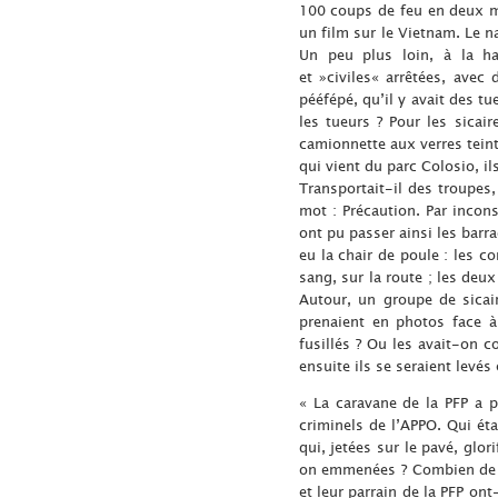
100 coups de feu en deux mi
un film sur le Vietnam. Le na
Un peu plus loin, à la h
et »civiles« arrêtées, ave
pééfépé, qu’il y avait des tu
les tueurs ? Pour les sicai
camionnette aux verres teinté
qui vient du parc Colosio, i
Transportait-il des troupes,
mot : Précaution. Par incons
ont pu passer ainsi les barra
eu la chair de poule : les c
sang, sur la route ; les deu
Autour, un groupe de sicair
prenaient en photos face à
fusillés ? Ou les avait-on 
ensuite ils se seraient levés
« La caravane de la PFP a p
criminels de l’APPO. Qui éta
qui, jetées sur le pavé, glo
on emmenées ? Combien de mo
et leur parrain de la PFP on