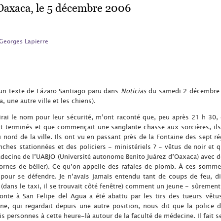
’Oaxaca, le 5 décembre 2006
Georges Lapierre
d’un texte de Lázaro Santiago paru dans
Noticias
du samedi 2 décembre s
, une autre ville et les chiens).
irai le nom pour leur sécurité, m’ont raconté que, peu après 21 h 30
ent terminés et que commençait une sanglante chasse aux sorcières, ils
 nord de la ville. Ils ont vu en passant près de la Fontaine des sept r
nches stationnées et des policiers - ministériels ? - vêtus de noir et q
édecine de l’UABJO (Université autonome Benito Juárez d’Oaxaca) avec d
ornes de bélier). Ce qu’on appelle des rafales de plomb. À ces somme
s pour se défendre. Je n’avais jamais entendu tant de coups de feu, 
u (dans le taxi, il se trouvait côté fenêtre) comment un jeune - sûrement
onte à San Felipe del Agua a été abattu par les tirs des tueurs vêtus
e, qui regardait depuis une autre position, nous dit que la police d
is personnes à cette heure-là autour de la faculté de médecine. Il fait s