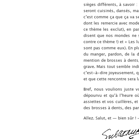
sièges différents, à savoir
seront cuisinés, dansés, mar
c’est comme ça que ça va se 
dont les remercie avec modes
ce thème les exclut), en pa
disent que nos mondes ne so
contre ce thème !) et « Les l
sont pas comme eux). En plus
du manger, pardon, de la d
mention de brosses à dents,
grave. Mais tout semble indi
c’est-à-dire joyeusement, qu
et que cette rencontre sera l
Bref, nous voulions juste v
dépourvu et qu’à l’heure o
assiettes et vos cuillères, 
des brosses à dents, des pan
Allez. Salut, et — bien sûr !