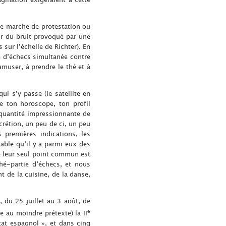
ne marche de protestation ou
ir du bruit provoqué par une
ur l’échelle de Richter). En
e d’échecs simultanée contre
’amuser, à prendre le thé et à
ui s’y passe (le satellite en
e ton horoscope, ton profil
quantité impressionnante de
rétion, un peu de ci, un peu
s premières indications, les
table qu’il y a parmi eux des
e leur seul point commun est
thé-partie d’échecs, et nous
t de la cuisine, de la danse,
du 25 juillet au 3 août, de
e
e au moindre prétexte) la II
tat espagnol », et dans cinq