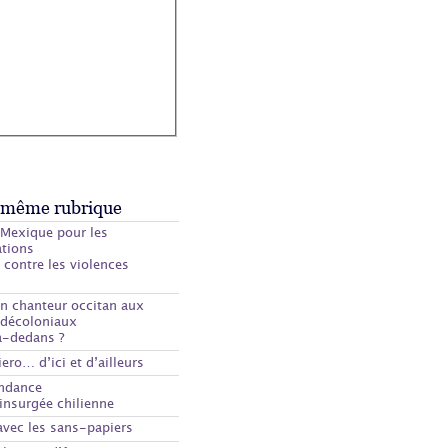
 même rubrique
 Mexique pour les
ations
 contre les violences
s
un chanteur occitan aux
 décoloniaux
à-dedans ?
iero… d’ici et d’ailleurs
ndance
insurgée chilienne
avec les sans-papiers