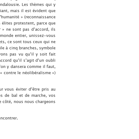
Andalousie. Les thèmes qui y
iant, mais il est évident que
l’humanité » (reconnaissance
 élites protestent, parce que
 » ne sont pas d’accord, ils
u monde entier, unissez-vous
hets, ce sont tous ceux qui ne
ile à cinq branches, symbole
ns pas vu qu’il y soit fait
cord qu’il s’agit d’un oubli
’on y dansera comme il faut,
« contre le néolibéralisme »)
r vous éviter d’être pris au
s de bal et de marche, vos
tre côté, nous nous chargeons
encontrer.