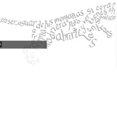
a
b
e