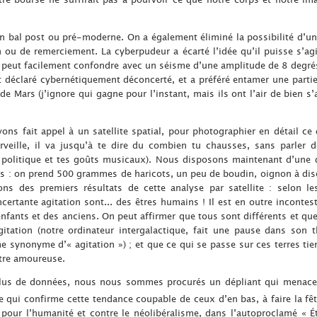
’un bal post ou pré-moderne. On a également éliminé la possibilité d’u
n ou de remerciement. La cyberpudeur a écarté l’idée qu’il puisse s’ag
peut facilement confondre avec un séisme d’une amplitude de 8 degrés s
st déclaré cybernétiquement déconcerté, et a préféré entamer une parti
 de Mars (j’ignore qui gagne pour l’instant, mais ils ont l’air de bien s
ons fait appel à un satellite spatial, pour photographier en détail ce q
rveille, il va jusqu’à te dire du combien tu chausses, sans parler d
 politique et tes goûts musicaux). Nous disposons maintenant d’une 
s : on prend 500 grammes de haricots, un peu de boudin, oignon à disc
ns des premiers résultats de cette analyse par satellite : selon le
ertante agitation sont... des êtres humains ! Il est en outre incontes
ants et des anciens. On peut affirmer que tous sont différents et qu
agitation (notre ordinateur intergalactique, fait une pause dans son 
 synonyme d’« agitation ») ; et que ce qui se passe sur ces terres tien
ntre amoureuse.
us de données, nous nous sommes procurés un dépliant qui menace, 
 ce qui confirme cette tendance coupable de ceux d’en bas, à faire la fêt
 pour l’humanité et contre le néolibéralisme, dans l’autoproclamé « É