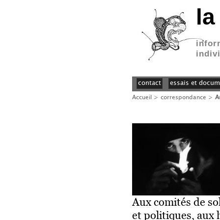
la
infor
indiv
contact
essais et docum
Accueil
>
correspondance
>
A
Aux comités de sol
et politiques, au