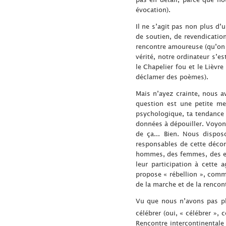
évocation).
Il ne s’agit pas non plus d
de soutien, de revendicatio
rencontre amoureuse (qu’on 
vérité, notre ordinateur s’e
le Chapelier fou et le Lièvre
déclamer des poèmes).
Mais n’ayez crainte, nous av
question est une petite me
psychologique, ta tendance
données à dépouiller. Voyon
de ça... Bien. Nous disposo
responsables de cette déconc
hommes, des femmes, des enf
leur participation à cette 
propose « rébellion », comme
de la marche et de la renco
Vu que nous n’avons pas pl
célébrer (oui, « célébrer »,
Rencontre intercontinentale