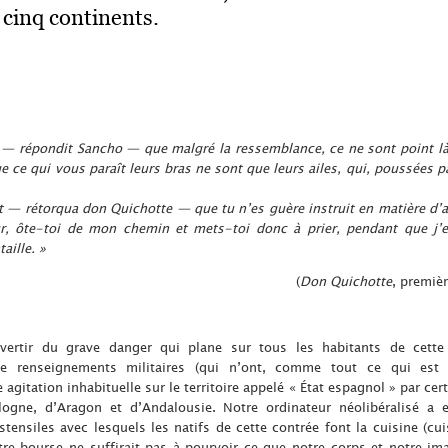
 cinq continents.
 — répondit Sancho — que malgré la ressemblance, ce ne sont point l
e ce qui vous paraît leurs bras ne sont que leurs ailes, qui, poussées pa
ôt — rétorqua don Quichotte — que tu n’es guère instruit en matière d’a
ur, ôte-toi de mon chemin et mets-toi donc à prier, pendant que j’
aille. »
(
Don Quichotte
, premièr
vertir du grave danger qui plane sur tous les habitants de cett
 de renseignements militaires (qui n’ont, comme tout ce qui est 
e agitation inhabituelle sur le territoire appelé « État espagnol » par ce
logne, d’Aragon et d’Andalousie. Notre ordinateur néolibéralisé a e
stensiles avec lesquels les natifs de cette contrée font la cuisine (c
tre bourse ne suffirait pas à pourvoir ce que notre corps et notre ima