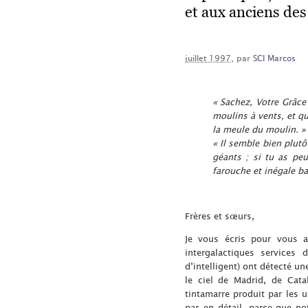
et aux anciens des
juillet 1997
, par
SCI Marcos
« Sachez, Votre Grâce
moulins à vents, et qu
la meule du moulin. »
« Il semble bien plut
géants ; si tu as pe
farouche et inégale bat
Frères et sœurs,
Je vous écris pour vous a
intergalactiques services
d’intelligent) ont détecté un
le ciel de Madrid, de Cata
tintamarre produit par les u
pas en détail, parce que no