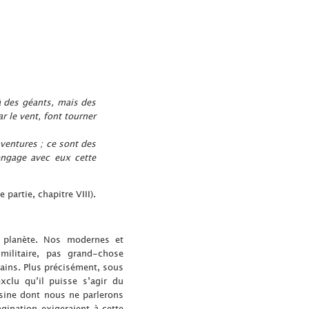
à des géants, mais des
r le vent, font tourner
ventures ; ce sont des
engage avec eux cette
e partie, chapitre VIII).
e planète. Nos modernes et
militaire, pas grand-chose
rtains. Plus précisément, sous
xclu qu’il puisse s’agir du
uisine dont nous ne parlerons
gination exigeraient à cette