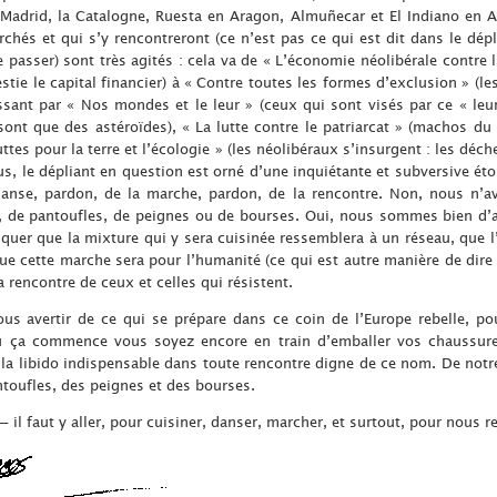
 : Madrid, la Catalogne, Ruesta en Aragon, Almuñecar et El Indiano en 
chés et qui s’y rencontreront (ce n’est pas ce qui est dit dans le dépl
passer) sont très agités : cela va de « L’économie néolibérale contre 
tie le capital financier) à « Contre toutes les formes d’exclusion » (les
ssant par « Nos mondes et le leur » (ceux qui sont visés par ce « leur
nt que des astéroïdes), « La lutte contre le patriarcat » (machos d
uttes pour la terre et l’écologie » (les néolibéraux s’insurgent : les déc
, le dépliant en question est orné d’une inquiétante et subversive éto
anse, pardon, de la marche, pardon, de la rencontre. Non, nous n’avo
 de pantoufles, de peignes ou de bourses. Oui, nous sommes bien d’ac
quer que la mixture qui y sera cuisinée ressemblera à un réseau, que l
e cette marche sera pour l’humanité (ce qui est autre manière de dire 
a rencontre de ceux et celles qui résistent.
ous avertir de ce qui se prépare dans ce coin de l’Europe rebelle, pou
ù ça commence vous soyez encore en train d’emballer vos chaussure
et la libido indispensable dans toute rencontre digne de ce nom. De no
toufles, des peignes et des bourses.
 — il faut y aller, pour cuisiner, danser, marcher, et surtout, pour nous r