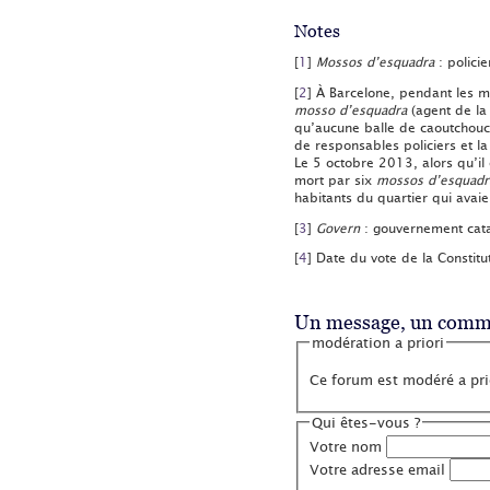
Notes
[
1
]
Mossos d’esquadra
: polici
[
2
]
À Barcelone, pendant les m
mosso d’esquadra
(agent de la 
qu’aucune balle de caoutchouc 
de responsables policiers et l
Le 5 octobre 2013, alors qu’il
mort par six
mossos d’esquadr
habitants du quartier qui avai
[
3
]
Govern
: gouvernement cat
[
4
]
Date du vote de la Constit
Un message, un comme
modération a priori
Ce forum est modéré a prio
Qui êtes-vous ?
Votre nom
Votre adresse email