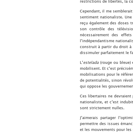
restrictions de libertés, la 
Cependant, il me semblerait
sentiment nationaliste. Une 
reçu également des doses t
son contrôle des télévisio
nécessairement des effets
l’indépendantisme nationalis
construit à partir du droit à
dissimuler parfaitement le f
L’
estelada
(rouge ou bleue) 
mobilisent. Et c’est précisé
mobilisations pour le référe
de potentialités, sinon révol
qui oppose les gouvernement
Ces libertaires ne devraien
nationaliste, et c’est indub
sont strictement nulles.
J’aimerais partager l’opti
permettre des issues émanci
et les mouvements pour les d