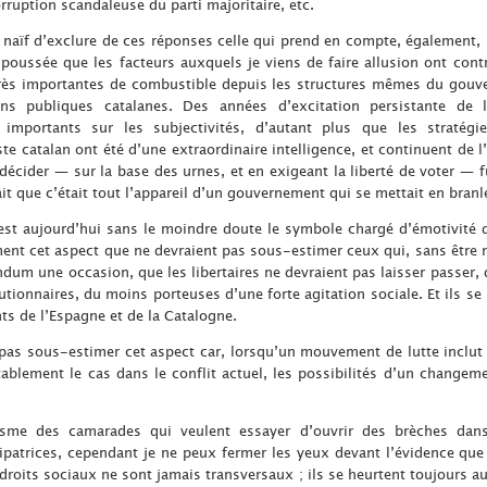
corruption scandaleuse du parti majoritaire, etc.
 naïf d’exclure de ces réponses celle qui prend en compte, également, 
poussée que les facteurs auxquels je viens de faire allusion ont contr
rès importantes de combustible depuis les structures mêmes du gouver
ns publiques catalanes. Des années d’excitation persistante de la
 importants sur les subjectivités, d’autant plus que les stratégi
te catalan ont été d’une extraordinaire intelligence, et continuent de l’
 décider — sur la base des urnes, et en exigeant la liberté de voter — f
ait que c’était tout l’appareil d’un gouvernement qui se mettait en bran
est aujourd’hui sans le moindre doute le symbole chargé d’émotivité d
ment cet aspect que ne devraient pas sous-estimer ceux qui, sans être n
ndum une occasion, que les libertaires ne devraient pas laisser passer,
utionnaires, du moins porteuses d’une forte agitation sociale. Et ils se 
s de l’Espagne et de la Catalogne.
t pas sous-estimer cet aspect car, lorsqu’un mouvement de lutte incl
itablement le cas dans le conflit actuel, les possibilités d’un change
misme des camarades qui veulent essayer d’ouvrir des brèches dans
patrices, cependant je ne peux fermer les yeux devant l’évidence que 
roits sociaux ne sont jamais transversaux ; ils se heurtent toujours a