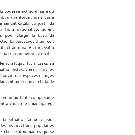
la poussée extraordinaire du
ibué à renforcer, mais qui a
nement catalan, à partir de
 fibre nationaliste eurent
es pour élargir la base de
être. La puissance d’un récit
ut extraordinaire et réussit à
le pour promouvoir ce récit.
errière lequel les masses se
ationalistes, voient dans les
 d’ouvrir des espaces chargés
lancent ainsi dans la bataille
ut une importante composante
ment à caractère émancipateur
 la situation actuelle pour
les insurrections populaires
ux classes dominantes qui se