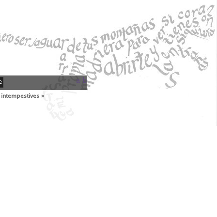
a
b
e
 intempestives »