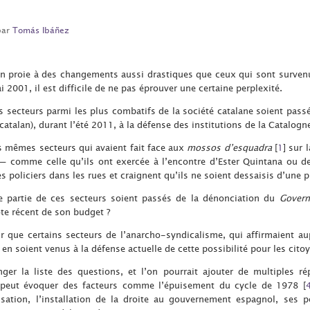
par
Tomás Ibáñez
en proie à des changements aussi drastiques que ceux qui sont surven
 2001, il est difficile de ne pas éprouver une certaine perplexité.
es secteurs parmi les plus combatifs de la société catalane soient pas
atalan), durant l’été 2011, à la défense des institutions de la Catalog
es mêmes secteurs qui avaient fait face aux
mossos d’esquadra
[
1
]
sur l
— comme celle qu’ils ont exercée à l’encontre d’Ester Quintana ou d
 policiers dans les rues et craignent qu’ils ne soient dessaisis d’une 
ne partie de ces secteurs soient passés de la dénonciation du
Govern
ote récent de son budget ?
ur que certains secteurs de l’anarcho-syndicalisme, qui affirmaient au
 en soient venus à la défense actuelle de cette possibilité pour les cito
ger la liste des questions, et l’on pourrait ajouter de multiples r
n peut évoquer des facteurs comme l’épuisement du cycle de 1978
[
isation, l’installation de la droite au gouvernement espagnol, ses po