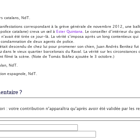
ers catalans, NdT.
anifestations correspondant à la grève générale de novembre 2012, une ball
police catalane) creva un œil à
Ester Quintana
. Le conseiller d’intérieur du 
n’avait été tirée ce jour-là. La vérité s’imposa après un long contentieux qu
a condamnation de deux agents de police.
 était descendu de chez lui pour promener son chien, Juan Andrés Benítez fut b
a
dans le vieux quartier barcelonais du Raval. La vérité sur les circonstances
ent filmé la scène. (Note de Tomás Ibáñez ajoutée le 3 octobre.)
alan, NdT.
ution espagnole, NdT.
ntaire ?
ri : votre contribution n’apparaîtra qu’après avoir été validée par les r