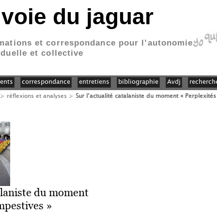
 voie du jaguar
mations et correspondance pour l’autonomie
iduelle et collective
ents
correspondance
entretiens
bibliographie
Avdj
recherch
>
réflexions et analyses
>
Sur l’actualité catalaniste du moment « Perplexités
talaniste du moment
mpestives »