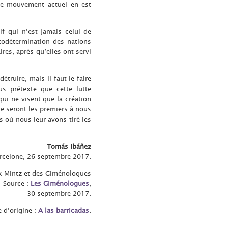
le mouvement actuel en est
if qui n’est jamais celui de
utodétermination des nations
res, après qu’elles ont servi
truire, mais il faut le faire
s prétexte que cette lutte
qui ne visent que la création
e seront les premiers à nous
s où nous leur avons tiré les
Tomás Ibáñez
rcelone, 26 septembre 2017.
k Mintz et des Giménologues
Source :
Les Giménologues
,
30 septembre 2017.
 d’origine :
A las barricadas
.