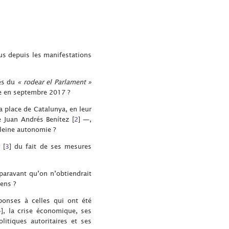
us depuis les manifestations
sés du
« rodear el Parlament »
ne en septembre 2017 ?
a place de Catalunya, en leur
e Juan Andrés Benítez
[
2
]
—,
pleine autonomie ?
[
3
]
du fait de ses mesures
paravant qu’on n’obtiendrait
yens ?
éponses à celles qui ont été
4
]
, la crise économique, ses
litiques autoritaires et ses