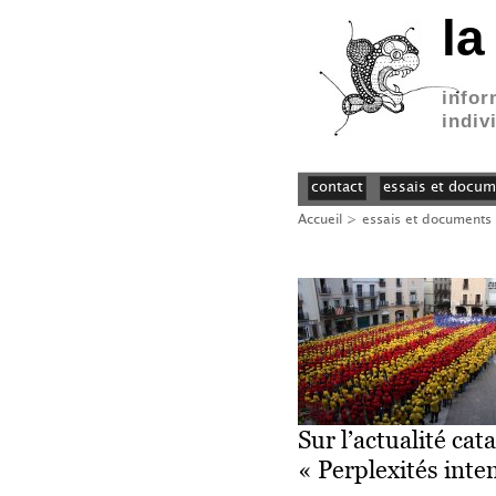
la
infor
indiv
contact
essais et docum
Accueil
>
essais et documents
Sur l’actualité ca
« Perplexités inte