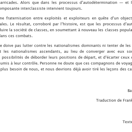
arricades. Alors que dans les processus d’autodétermination — et 
mposante interclassiste intervient toujours.
e fraternisation entre exploités et exploiteurs en quête d’un object
ales. Le résultat, corroboré par l’histoire, est que les processus d’a
duire la société de classes, en soumettant à nouveau les classes populai
 dans ces combats.
e doive pas lutter contre les nationalismes dominants ni tenter de les dé
les nationalismes ascendants, au lieu de converger avec eux sou
possibilités de déborder leurs positions de départ, et d’écarter ceux 
soumis à leur contrôle. Personne ne doute que ces compagnons de voyag
 plus besoin de nous, et nous devrions déjà avoir tiré les leçons des ca
Ba
Traduction de Fran
Texte