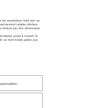
e de caoutchouc tirée par un
gouvernement catalan déclara
i s’acheva par des démissions
rutalisé jusqu’à trouver la
 de sa mort éclata grâce aux
esponsables.