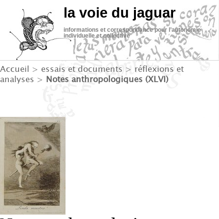
la voie du jaguar
informations et correspondance pour l’autonomie
individuelle et collective
Accueil
>
essais et documents
>
réflexions et
analyses
>
Notes anthropologiques (XLVI)