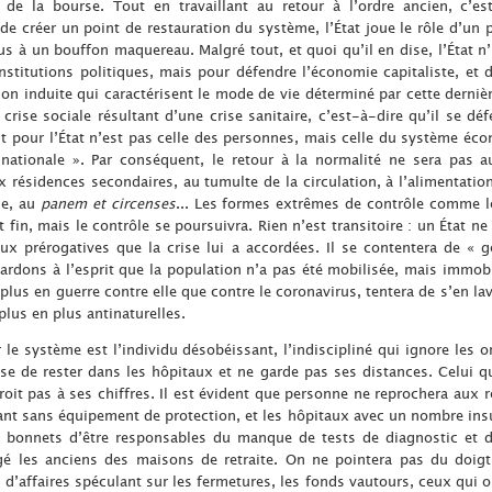
 de la bourse. Tout en travaillant au retour à l’ordre ancien, c’e
de créer un point de restauration du système, l’État joue le rôle d’un 
lus à un bouffon maquereau. Malgré tout, et quoi qu’il en dise, l’État n
stitutions politiques, mais pour défendre l’économie capitaliste, et d
 induite qui caractérisent le mode de vie déterminé par cette dernière
crise sociale résultant d’une crise sanitaire, c’est-à-dire qu’il se dé
t pour l’État n’est pas celle des personnes, mais celle du système éco
 nationale ». Par conséquent, le retour à la normalité ne sera pas a
 résidences secondaires, au tumulte de la circulation, à l’alimentation
se, au
panem et circenses
... Les formes extrêmes de contrôle comme l
t fin, mais le contrôle se poursuivra. Rien n’est transitoire : un État 
x prérogatives que la crise lui a accordées. Il se contentera de « g
Gardons à l’esprit que la population n’a pas été mobilisée, mais immobi
 plus en guerre contre elle que contre le coronavirus, tentera de s’en l
plus en plus antinaturelles.
le système est l’individu désobéissant, l’indiscipliné qui ignore les 
se de rester dans les hôpitaux et ne garde pas ses distances. Celui qu
croit pas à ses chiffres. Il est évident que personne ne reprochera aux 
ant sans équipement de protection, et les hôpitaux avec un nombre insuf
s bonnets d’être responsables du manque de tests de diagnostic et d
igé les anciens des maisons de retraite. On ne pointera pas du doig
d’affaires spéculant sur les fermetures, les fonds vautours, ceux qui 