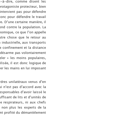
st-à-dire, comme disent les
protagoniste protecteur, bien
’intervient pas pour défendre
onc pour défendre le travail
. D’une certaine manière, il
fend contre la population. La
nomique, ce que l’on appelle
utre chose que le retour au
 industrielle, aux transports
e confinement et la distance
ne désarme pas volontairement
eler » les moins populaires,
lisée, il est donc logique de
aver les mains en lui imposant
ordres unilatéraux venus d’en
i n’est pas d’accord avec la
responsables d’avoir laissé le
fisant de lits et d’unités de
e respirateurs, ni aux chefs
t non plus les experts de la
ont profité du démantèlement