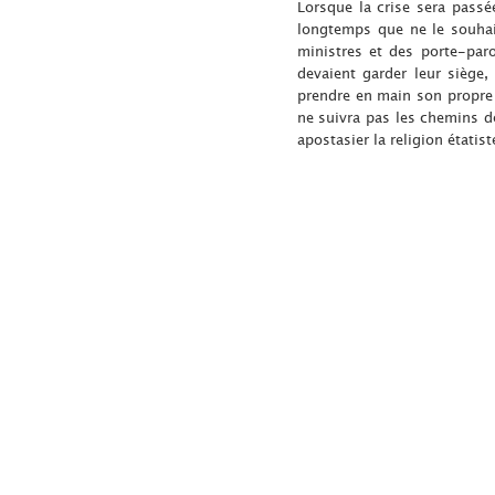
Lorsque la crise sera passé
longtemps que ne le souhait
ministres et des porte-parol
devaient garder leur siège,
prendre en main son propre 
ne suivra pas les chemins de
apostasier la religion étatis