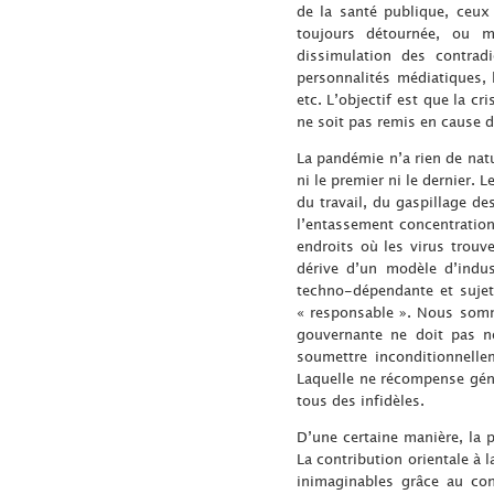
de la santé publique, ceux
toujours détournée, ou mi
dissimulation des contradi
personnalités médiatiques, 
etc. L’objectif est que la c
ne soit pas remis en cause d
La pandémie n’a rien de nat
ni le premier ni le dernier. 
du travail, du gaspillage de
l’entassement concentrationn
endroits où les virus trouv
dérive d’un modèle d’indus
techno-dépendante et sujett
« responsable ». Nous somme
gouvernante ne doit pas n
soumettre inconditionnelle
Laquelle ne récompense géné
tous des infidèles.
D’une certaine manière, la 
La contribution orientale à l
inimaginables grâce au con