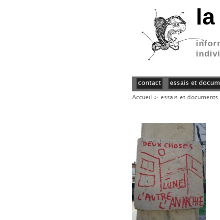
la
infor
indiv
contact
essais et docum
Accueil
>
essais et documents