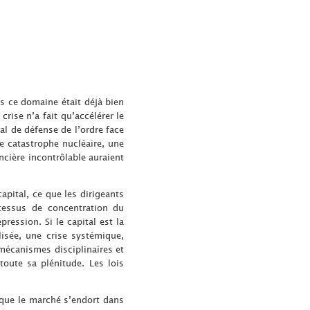
ns ce domaine était déjà bien
rise n’a fait qu’accélérer le
l de défense de l’ordre face
 catastrophe nucléaire, une
cière incontrôlable auraient
apital, ce que les dirigeants
ocessus de concentration du
ression. Si le capital est la
isée, une crise systémique,
mécanismes disciplinaires et
toute sa plénitude. Les lois
sque le marché s’endort dans