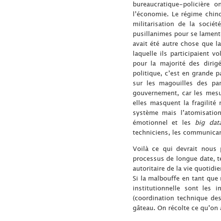
bureaucratique-policière o
l’économie. Le régime chino
militarisation de la socié
pusillanimes pour se lamente
avait été autre chose que la
laquelle ils participaient 
pour la majorité des dirig
politique, c’est en grande 
sur les magouilles des par
gouvernement, car les mesu
elles masquent la fragilité r
système mais l’atomisatio
émotionnel et les
big dat
techniciens, les communicant
Voilà ce qui devrait nous 
processus de longue date, te
autoritaire de la vie quotid
Si la malbouffe en tant que 
institutionnelle sont les
(coordination technique des
gâteau. On récolte ce qu’on