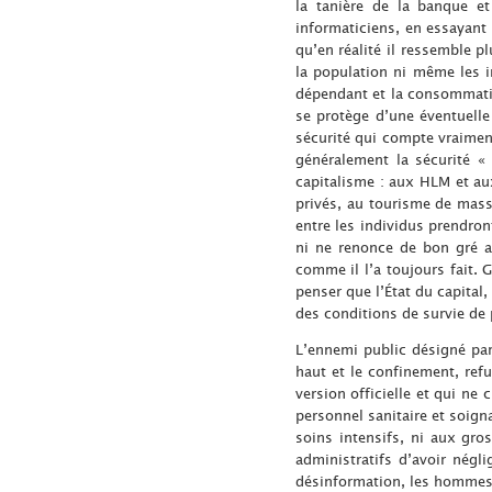
la tanière de la banque et
informaticiens, en essayant 
qu’en réalité il ressemble p
la population ni même les in
dépendant et la consommation
se protège d’une éventuelle 
sécurité qui compte vraimen
généralement la sécurité «
capitalisme : aux HLM et aux
privés, au tourisme de mas
entre les individus prendron
ni ne renonce de bon gré au
comme il l’a toujours fait. 
penser que l’État du capital,
des conditions de survie de 
L’ennemi public désigné par 
haut et le confinement, refu
version officielle et qui ne 
personnel sanitaire et soign
soins intensifs, ni aux gro
administratifs d’avoir négl
désinformation, les hommes 