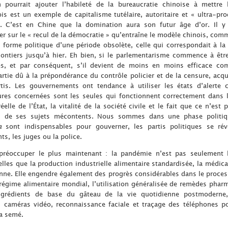
n pourrait ajouter l’habileté de la bureaucratie chinoise à mettr
is est un exemple de capitalisme tutélaire, autoritaire et « ultra-pro
té. C’est en Chine que la domination aura son futur âge d’or. Il y
r sur le « recul de la démocratie » qu’entraîne le modèle chinois, comme
 forme politique d’une période obsolète, celle qui correspondait à la 
volontiers jusqu’à hier. Eh bien, si le parlementarisme commence à êt
és, et par conséquent, s’il devient de moins en moins efficace co
partie dû à la prépondérance du contrôle policier et de la censure, ac
tis. Les gouvernements ont tendance à utiliser les états d’alerte
res concernées sont les seules qui fonctionnent correctement dans 
éelle de l’État, la vitalité de la société civile et le fait que ce n’est 
n de ses sujets mécontents. Nous sommes dans une phase politiq
a
sont indispensables pour gouverner, les partis politiques se rév
s, les juges ou la police.
préoccuper le plus maintenant : la pandémie n’est pas seulement l
lles que la production industrielle alimentaire standardisée, la médical
ienne. Elle engendre également des progrès considérables dans le proce
régime alimentaire mondial, l’utilisation généralisée de remèdes pharm
 ingrédients de base du gâteau de la vie quotidienne postmoderne,
 caméras vidéo, reconnaissance faciale et traçage des téléphones por
 a semé.