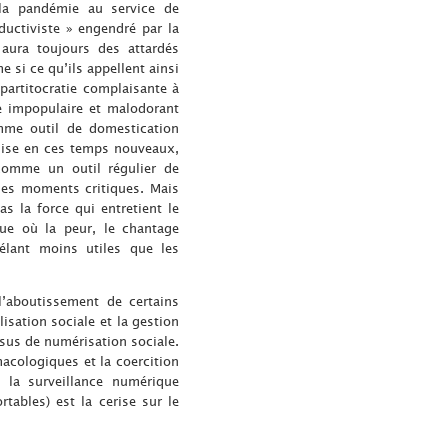
e la pandémie au service de
ductiviste » engendré par la
 aura toujours des attardés
 si ce qu’ils appellent ainsi
partitocratie complaisante à
re impopulaire et malodorant
mme outil de domestication
quise en ces temps nouveaux,
 comme un outil régulier de
les moments critiques. Mais
pas la force qui entretient le
ue où la peur, le chantage
élant moins utiles que les
’aboutissement de certains
isation sociale et la gestion
ssus de numérisation sociale.
acologiques et la coercition
 la surveillance numérique
tables) est la cerise sur le