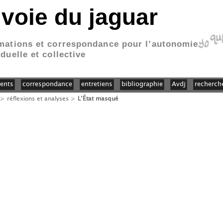
 voie du jaguar
mations et correspondance pour l’autonomie
iduelle et collective
ents
correspondance
entretiens
bibliographie
Avdj
recherch
>
réflexions et analyses
>
L’État masqué