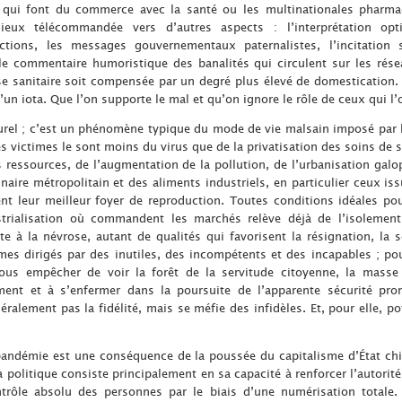
 qui font du commerce avec la santé ou les multinationales pharmace
eux télécommandée vers d’autres aspects : l’interprétation opti
ctions, les messages gouvernementaux paternalistes, l’incitation 
le commentaire humoristique des banalités qui circulent sur les résea
rise sanitaire soit compensée par un degré plus élevé de domestication. 
’un iota. Que l’on supporte le mal et qu’on ignore le rôle de ceux qui l’
urel ; c’est un phénomène typique du mode de vie malsain imposé par l
Les victimes le sont moins du virus que de la privatisation des soins de
s ressources, de l’augmentation de la pollution, de l’urbanisation galo
aire métropolitain et des aliments industriels, en particulier ceux is
ent leur meilleur foyer de reproduction. Toutes conditions idéales po
trialisation où commandent les marchés relève déjà de l’isolement 
e à la névrose, autant de qualités qui favorisent la résignation, la 
s dirigés par des inutiles, des incompétents et des incapables ; pour
ous empêcher de voir la forêt de la servitude citoyenne, la masse
ment et à s’enfermer dans la poursuite de l’apparente sécurité promi
ralement pas la fidélité, mais se méfie des infidèles. Et, pour elle, 
pandémie est une conséquence de la poussée du capitalisme d’État ch
a politique consiste principalement en sa capacité à renforcer l’autorité
trôle absolu des personnes par le biais d’une numérisation totale