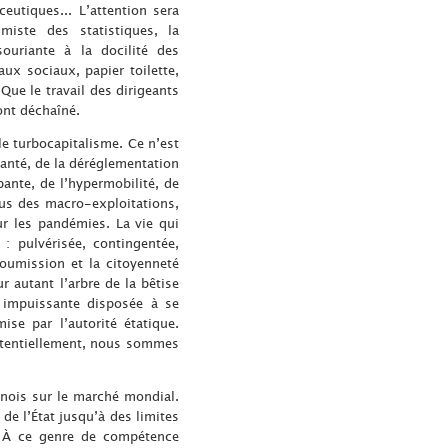
utiques... L’attention sera
miste des statistiques, la
souriante à la docilité des
ux sociaux, papier toilette,
Que le travail des dirigeants
ont déchaîné.
e turbocapitalisme. Ce n’est
 santé, de la déréglementation
pante, de l’hypermobilité, de
sus des macro-exploitations,
ur les pandémies. La vie qui
: pulvérisée, contingentée,
soumission et la citoyenneté
 autant l’arbre de la bêtise
 impuissante disposée à se
se par l’autorité étatique.
potentiellement, nous sommes
inois sur le marché mondial.
 de l’État jusqu’à des limites
. À ce genre de compétence