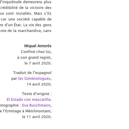
 d’inquiétude demeurera plus
édibilité de la victoire des
se sont installés. Mais s’ils
, car une société capable de
e d’un État. La vie des gens
hisme de la marchandise, sans
Miquel Amorós
Confiné chez lui,
à son grand regret,
le 7 avril 2020.
Traduit de l’espagnol
par
les Giménologues
,
14 avril 2020.
Texte d’origine :
El Estado con mascarilla
.
otographie :
Eva Ruschmann
,
e l’Ermitage à Ménilmontant,
le 11 avril 2020.