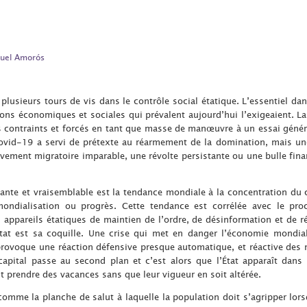
uel Amorós
 plusieurs tours de vis dans le contrôle social étatique. L’essentiel da
ons économiques et sociales qui prévalent aujourd’hui l’exigeaient. La c
 contraints et forcés en tant que masse de manœuvre à un essai généra
ovid-19 a servi de prétexte au réarmement de la domination, mais une
ement migratoire imparable, une révolte persistante ou une bulle finan
ante et vraisemblable est la tendance mondiale à la concentration du c
mondialisation ou progrès. Cette tendance est corrélée avec le pr
s appareils étatiques de maintien de l’ordre, de désinformation et de rép
État est sa coquille. Une crise qui met en danger l’économie mondial
ovoque une réaction défensive presque automatique, et réactive des 
 capital passe au second plan et c’est alors que l’État apparaît dans 
 prendre des vacances sans que leur vigueur en soit altérée.
comme la planche de salut à laquelle la population doit s’agripper lor