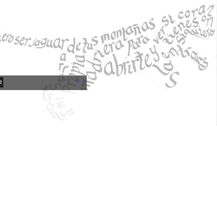
a
b
e