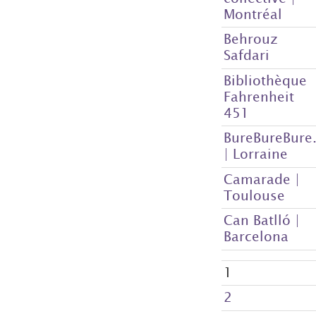
Montréal
Behrouz
Safdari
Bibliothèque
Fahrenheit
451
BureBureBure.
| Lorraine
Camarade |
Toulouse
Can Batlló |
Barcelona
1
2